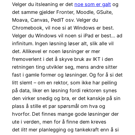
Velger du itsleaning er det
noe som er galt
og
det samme gjelder Fronter, Moodle, GSuite,
Moava, Canvas, PedIT osv. Velger du
Chromebook, vil noe si at Windows er best.
Velger du Windows vil noen si iPad er best… ad
infinitum. Ingen løsning løser alt, slik alle vil
det. Allikevel er noen løsninger er mer
fremoverlent i det å skyve bruk av IKT i den
retningen ting utvikler seg, mens andre sitter
fast i gamle former og løsninger. Og for å si det
litt slemt – om en rektor, som ikke har peiling
på data, liker en løsning fordi rektoren synes
den virker snedig og bra, er det kanskje på sin
plass å stille et par spørsmål om hva og
hvorfor. Det finnes mange gode løsninger der
ute i verden, men for å finne dem kreves
det
litt
mer planlegging og tankekraft enn å si