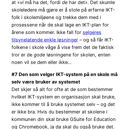
at «
vi
må ha det, fordi
de
har det». Det skumle
skoleledere må gjøre er å stole på erfarne IKT-
folk i skolemiljøene og trekke dem med i
prosessene når de skal lage en IKT-plan for
årene som kommer. Ikke fall for
selgeres
tilsynelatende enkle løsninger
– og så får IKT-
folkene i skole våge å vise frem det de faktisk
tror er de
gode
løsningene for skolen, enten
noen vil se dem eller ikke…
#7 Den som velger IKT-system på en skole må
selv være bruker av systemet
Det skjer så alt for ofte at de som bestemmer
hvilket IKT-system en organisasjon skal bruke,
ikke kommer til å bruke systemet selv – og det
er ikke bra. Hvis du bestemmer at skolene i
kommunen din skal bruke GSuite for Education
og Chromebook, ja da skal du også bruke det.