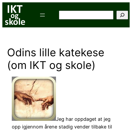
Hopp
til
Søk
innhold
Odins lille katekese
(om IKT og skole)
Jeg har oppdaget at jeg
opp igjennom årene stadig vender tilbake til