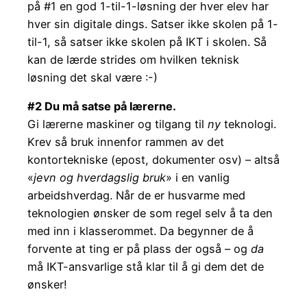
på #1 en god 1-til-1-løsning der hver elev har
hver sin digitale dings. Satser ikke skolen på 1-
til-1, så satser ikke skolen på IKT i skolen. Så
kan de lærde strides om hvilken teknisk
løsning det skal være :-)
#2 Du må satse på lærerne.
Gi lærerne maskiner og tilgang til
ny
teknologi.
Krev så bruk innenfor rammen av det
kontortekniske (epost, dokumenter osv) – altså
«
jevn og hverdagslig bruk
» i en vanlig
arbeidshverdag. Når de er husvarme med
teknologien ønsker de som regel selv å ta den
med inn i klasserommet. Da begynner de å
forvente at ting er på plass der også – og
da
må IKT-ansvarlige stå klar til å gi dem det de
ønsker!