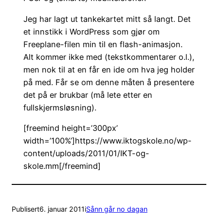
Jeg har lagt ut tankekartet mitt så langt. Det
et innstikk i WordPress som gjør om
Freeplane-filen min til en flash-animasjon.
Alt kommer ikke med (tekstkommentarer o.l.),
men nok til at en får en ide om hva jeg holder
på med. Får se om denne måten å presentere
det på er brukbar (må lete etter en
fullskjermsløsning).
[freemind height=’300px’
width=’100%’]https://www.iktogskole.no/wp-
content/uploads/2011/01/IKT-og-
skole.mm[/freemind]
Publisert
6. januar 2011
i
Sånn går no dagan