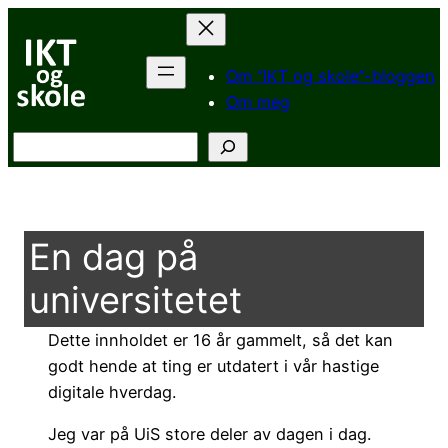
Hopp
til
innhold
Om “IKT og skole”-bloggen
Om meg
Søk
En dag på
universitetet
Dette innholdet er 16 år gammelt, så det kan
godt hende at ting er utdatert i vår hastige
digitale hverdag.
Jeg var på UiS store deler av dagen i dag.