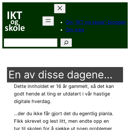
Hopp
til
innhold
Om “IKT og skole”-bloggen
Om meg
Søk
En av disse dagene…
Dette innholdet er 16 år gammelt, så det kan
godt hende at ting er utdatert i vår hastige
digitale hverdag.
…der du ikke får gjort det du egentlig planla.
Fikk skrevet og lest litt, men endte opp en
tur til skolen for å sjekke ut noen problemer