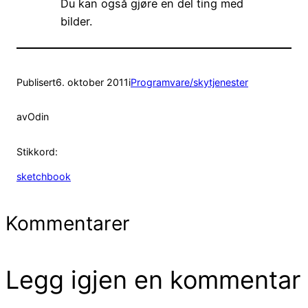
Du kan også gjøre en del ting med
bilder.
Publisert
6. oktober 2011
i
Programvare/skytjenester
av
Odin
Stikkord:
sketchbook
Kommentarer
Legg igjen en kommentar