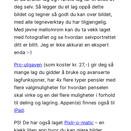
deg selv. Så legger du et lag oppå dette
bildet og tegner så godt du kan over bildet,
med alle tegneverktøy du har tilgjengelig.
Med jevne mellomrom kan du ta vekk laget
med fotografiet og se hvordan selvportrettet
ditt er blitt. Jeg er ikke akkurat en ekspert
enda :-)
Pro-utgaven
(som koster kr. 27,-) gir deg så
mange lag du gidder å bruke og avanserte
lagfunksjoner, har 4x flere typer pensler med
flere valgmuligheter for hvordan penselen
skal virke og en del flere muligheter i forhold
til deling og lagring. Appen(e) finnes også til
iPad
.
PS! De har også laget
Pixlr-o-matic
– en
kjekk liten app hvor du kan gjøre bilder