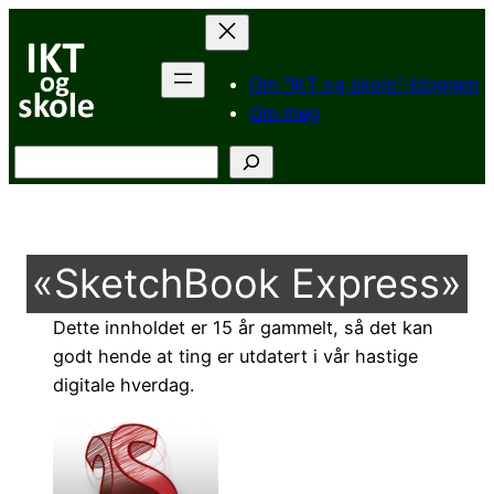
Hopp
til
innhold
Om “IKT og skole”-bloggen
Om meg
Søk
«SketchBook Express»
Dette innholdet er 15 år gammelt, så det kan
godt hende at ting er utdatert i vår hastige
digitale hverdag.