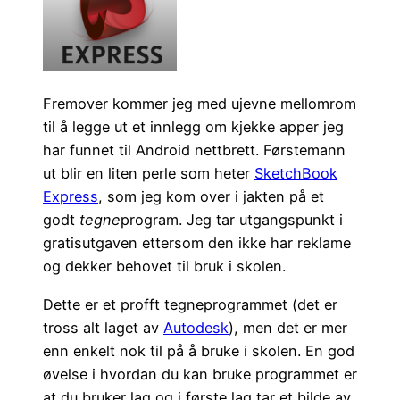
Fremover kommer jeg med ujevne mellomrom
til å legge ut et innlegg om kjekke apper jeg
har funnet til Android nettbrett. Førstemann
ut blir en liten perle som heter
SketchBook
Express
, som jeg kom over i jakten på et
godt
tegne
program. Jeg tar utgangspunkt i
gratisutgaven ettersom den ikke har reklame
og dekker behovet til bruk i skolen.
Dette er et profft tegneprogrammet (det er
tross alt laget av
Autodesk
), men det er mer
enn enkelt nok til på å bruke i skolen. En god
øvelse i hvordan du kan bruke programmet er
at du bruker lag og i første lag tar et bilde av