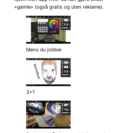
«gamle» (også gratis og uten reklame).
Mens du jobber.
3+?