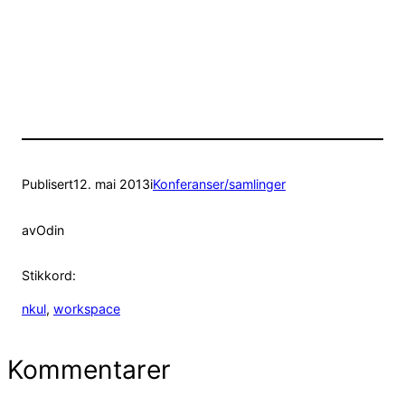
Publisert
12. mai 2013
i
Konferanser/samlinger
av
Odin
Stikkord:
nkul
, 
workspace
Kommentarer