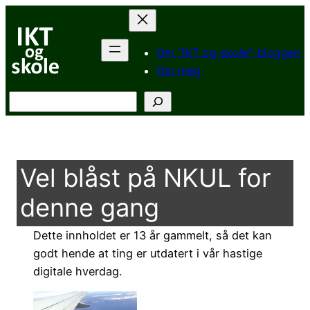
Hopp
til
innhold
Om “IKT og skole”-bloggen
Om meg
Søk
Vel blåst på NKUL for
denne gang
Dette innholdet er 13 år gammelt, så det kan
godt hende at ting er utdatert i vår hastige
digitale hverdag.