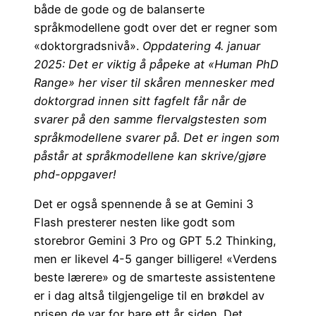
både de gode og de balanserte
språkmodellene godt over det er regner som
«doktorgradsnivå».
Oppdatering 4. januar
2025: Det er viktig å påpeke at «Human PhD
Range» her viser til skåren mennesker med
doktorgrad innen sitt fagfelt får når de
svarer på den samme flervalgstesten som
språkmodellene svarer på. Det er ingen som
påstår at språkmodellene kan skrive/gjøre
phd-oppgaver!
Det er også spennende å se at Gemini 3
Flash presterer nesten like godt som
storebror Gemini 3 Pro og GPT 5.2 Thinking,
men er likevel 4-5 ganger billigere! «Verdens
beste lærere» og de smarteste assistentene
er i dag altså tilgjengelige til en brøkdel av
prisen de var for bare ett år siden. Det