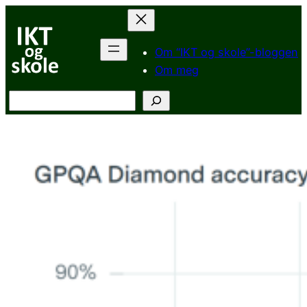
Hopp
til
innhold
Om “IKT og skole”-bloggen
Om meg
Søk