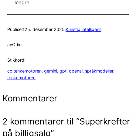
lengre…
Publisert
25. desember 2025
i
Kunstig intelligens
av
Odin
Stikkord:
cc tenkemotoren
, 
gemini
, 
gpt
, 
openai
, 
språkmodeller
, 
tenkemotoren
Kommentarer
2 kommentarer til “Superkrefter
på billigsalg”