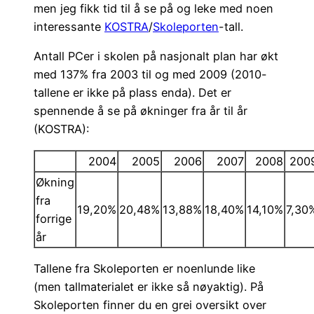
men jeg fikk tid til å se på og leke med noen
interessante
KOSTRA
/
Skoleporten
-tall.
Antall PCer i skolen på nasjonalt plan har økt
med 137% fra 2003 til og med 2009 (2010-
tallene er ikke på plass enda). Det er
spennende å se på økninger fra år til år
(KOSTRA):
2004
2005
2006
2007
2008
200
Økning
fra
19,20%
20,48%
13,88%
18,40%
14,10%
7,30
forrige
år
Tallene fra Skoleporten er noenlunde like
(men tallmaterialet er ikke så nøyaktig). På
Skoleporten finner du en grei oversikt over