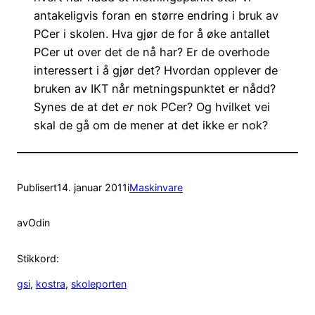
antakeligvis foran en større endring i bruk av
PCer i skolen. Hva gjør de for å øke antallet
PCer ut over det de nå har? Er de overhode
interessert i å gjør det? Hvordan opplever de
bruken av IKT når metningspunktet er nådd?
Synes de at det
er
nok PCer? Og hvilket vei
skal de gå om de mener at det ikke er nok?
Publisert
14. januar 2011
i
Maskinvare
av
Odin
Stikkord:
gsi
, 
kostra
, 
skoleporten