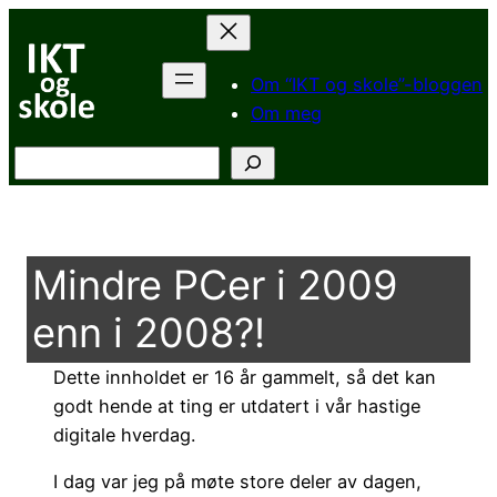
Hopp
til
innhold
Om “IKT og skole”-bloggen
Om meg
Søk
Mindre PCer i 2009
enn i 2008?!
Dette innholdet er 16 år gammelt, så det kan
godt hende at ting er utdatert i vår hastige
digitale hverdag.
I dag var jeg på møte store deler av dagen,