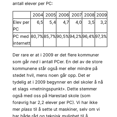
antall elever per PC:
2004
2005
2006
2007
2008
2009
Elev per
6,5
5,4
4,7
4,0
3,5
3,2
PC
PC med
80,7%
85,7%
90,5%
94,2%
96,4%
97,3%
internett
Der rare er at i 2009 er det flere kommuner
som går
ned
i antall PCer. En del av de store
kommunene står også mer eller mindre på
stedet hvil, mens noen går opp. Det er
tydelig at i 2009 begynner en del skoler å nå
et slags «metningspunkt». Dette stemmer
også med oss på Harestad skole (som
forøvrig har 2,2 elever per PC). Vi har ikke
mer
plass
til å sette ut maskiner, selv om vi
har både råd og teknisk mulighet til å