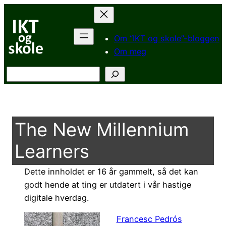
Hopp
til
innhold
Om “IKT og skole”-bloggen
Om meg
Søk
The New Millennium
Learners
Dette innholdet er 16 år gammelt, så det kan
godt hende at ting er utdatert i vår hastige
digitale hverdag.
Francesc Pedrós