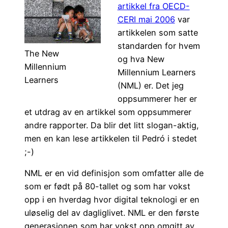
artikkel fra OECD-
CERI mai 2006
var
artikkelen som satte
standarden for hvem
The New
og hva New
Millennium
Millennium Learners
Learners
(NML) er. Det jeg
oppsummerer her er
et utdrag av en artikkel som oppsummerer
andre rapporter. Da blir det litt slogan-aktig,
men en kan lese artikkelen til Pedró i stedet
;-)
NML er en vid definisjon som omfatter alle de
som er født på 80-tallet og som har vokst
opp i en hverdag hvor digital teknologi er en
uløselig del av dagliglivet. NML er den første
generasjonen som har vokst opp omgitt av