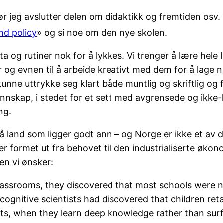
før jeg avslutter delen om didaktikk og fremtiden osv
nd policy
» og si noe om den nye skolen.
 og rutiner nok for å lykkes. Vi trenger å lære hele 
og evnen til å arbeide kreativt med dem for å lage n
kunne uttrykke seg klart både muntlig og skriftlig og
skap, i stedet for et sett med avgrensede og ikke-k
ng.
å land som ligger godt ann – og Norge er ikke et av 
ormet ut fra behovet til den industrialiserte økonomi
en vi ønsker:
 classrooms, they discovered that most schools were
ognitive scientists had discovered that children retai
exts, when they learn deep knowledge rather than su