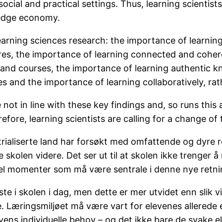
ocial and practical settings. Thus, learning scientis
ledge economy.
earning sciences research: the importance of learni
dures, the importance of learning connected and coh
and courses, the importance of learning authentic kn
 and the importance of learning collaboratively, rath
not in line with these key findings and, so runs this 
ore, learning scientists are calling for a change of 
trialiserte land har forsøkt med omfattende og dyre r
 skolen videre. Det ser ut til at skolen ikke trenger
el momenter som må være sentrale i denne nye retni
leste i skolen i dag, men dette er mer utvidet enn slik 
. Læringsmiljøet må være vart for elevenes allerede e
 elevens individuelle behov – og det ikke bare de svak