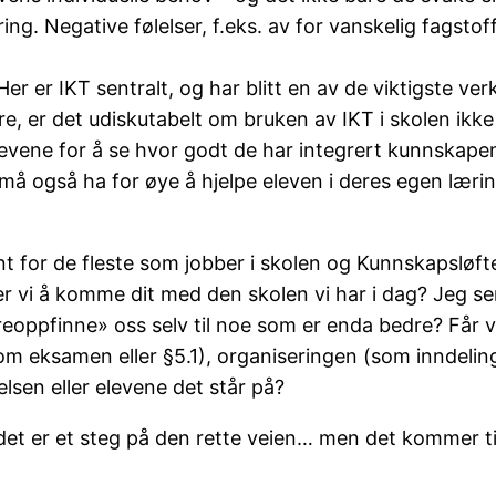
ing. Negative følelser, f.eks. av for vanskelig fagsto
r er IKT sentralt, og har blitt en av de viktigste ve
dre, er det udiskutabelt om bruken av IKT i skolen ikke
levene for å se hvor godt de har integrert kunnskapen
må også ha for øye å hjelpe eleven i deres egen læri
ent for de fleste som jobber i skolen og Kunnskapsl
er vi å komme dit med den skolen vi har i dag? Jeg ser
«reoppfinne» oss selv til noe som er enda bedre? Får
som eksamen eller §5.1), organiseringen (som inndeli
elsen eller elevene det står på?
holdet er et steg på den rette veien… men det kommer t