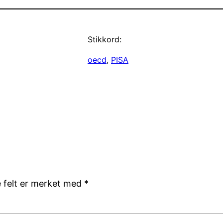
Stikkord:
oecd
, 
PISA
e felt er merket med
*