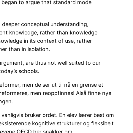
ts began to argue that standard model
ng deeper conceptual understanding,
erent knowledge, rather than knowledge
owledge in its context of use, rather
er than in isolation.
argument, are thus not well suited to our
today’s schools.
eformer, men de ser ut til nå en grense et
 å reformeres, men reoppfinnes! Alså finne nye
ngen.
vi vanligvis bruker ordet. En elev lærer best om
ksisterende kognitive strukturer og fleksibelt
e elevene OECD her snakker om.