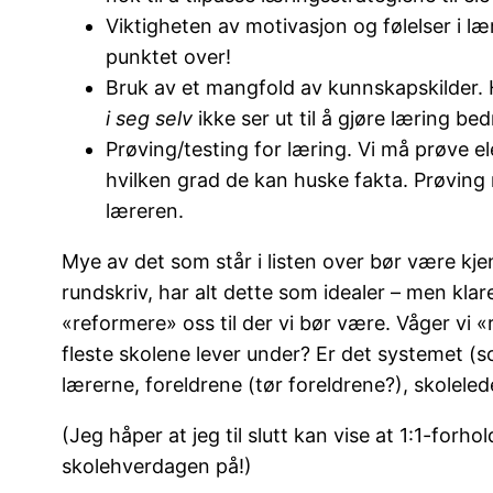
Viktigheten av motivasjon og følelser i lær
punktet over!
Bruk av et mangfold av kunnskapskilder. He
i seg selv
ikke ser ut til å gjøre læring be
Prøving/testing for læring. Vi må prøve e
hvilken grad de kan huske fakta. Prøving 
læreren.
Mye av det som står i listen over bør være kj
rundskriv, har alt dette som idealer – men klar
«reformere» oss til der vi bør være. Våger vi 
fleste skolene lever under? Er det systemet (
lærerne, foreldrene (tør foreldrene?), skoleled
(Jeg håper at jeg til slutt kan vise at 1:1-for
skolehverdagen på!)