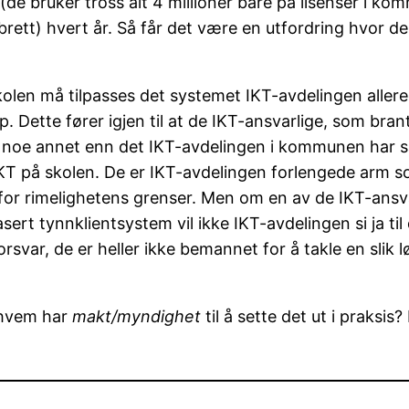
en (de bruker tross alt 4 millioner bare på lisenser i 
ttbrett) hvert år. Så får det være en utfordring hvor
kolen må tilpasses det systemet IKT-avdelingen allerede d
p. Dette fører igjen til at de IKT-ansvarlige, som bran
re noe annet enn det IKT-avdelingen i kommunen har 
T på skolen. De er IKT-avdelingen forlengede arm som sk
nenfor rimelighetens grenser. Men om en av de IKT-ansv
rt tynnklientsystem vil ikke IKT-avdelingen si ja til d
var, de er heller ikke bemannet for å takle en slik lø
hvem har
makt/myndighet
til å sette det ut i praksi