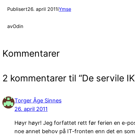
Publisert
26. april 2011
i
Ymse
av
Odin
Kommentarer
2 kommentarer til “De servile I
Torger Åge Sinnes
26. april 2011
Høyr høyr! Jeg forfattet rett før ferien en e-p
noe annet behov på IT-fronten enn det en som