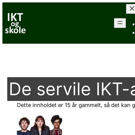
Hopp
til
innhold
De servile IKT-
Dette innholdet er 15 år gammelt, så det kan go