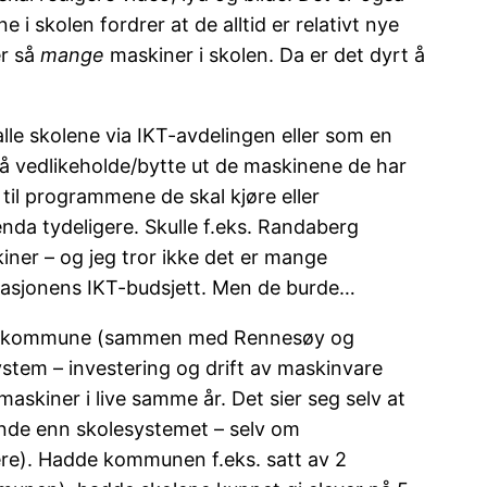
i skolen fordrer at de alltid er relativt nye
er så
mange
maskiner i skolen. Da er det dyrt å
lle skolene via IKT-avdelingen eller som en
l å vedlikeholde/bytte ut de maskinene de har
til programmene de skal kjøre eller
 enda tydeligere. Skulle f.eks. Randaberg
ner – og jeg tror ikke det er mange
rasjonens IKT-budsjett. Men de burde…
erg kommune (sammen med Rennesøy og
 system – investering og drift av maskinvare
skiner i live samme år. Det sier seg selv at
ende enn skolesystemet – selv om
kere). Hadde kommunen f.eks. satt av 2