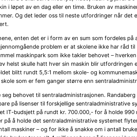
 i løpet av en dag eller en time. Bruken av maskinene 
r. Og det leder oss til neste utfordringer når det 
rt.
nene, enten det er i form av en sum som fordeles på a
 gjennomgående problem er at skolene ikke har råd ti
gammel maskinpark som ikke takler behovet – hverken 
lev helst skulle hatt hver sin maskin blir utfordringen
ldet blitt rundt 5,5:1 mellom skole- og kommunemaski
 skole som er fem ganger større enn sentraladminist
 seg behovet til sentraladministrasjonen. Randab
are på lisenser til forskjellige sentraladministrative
IT-budsjett på rundt kr. 700.000,- for å holde 990 ma
r på å holde det sentraladministrative systemet flyt
ntall maskiner – og for ikke å snakke om i antall bru