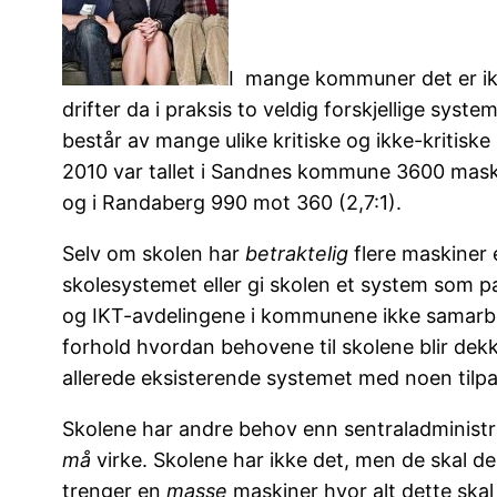
I mange kommuner det er ikke
drifter da i praksis to veldig forskjellige sy
består av mange ulike kritiske og ikke-kritisk
2010 var tallet i Sandnes kommune 3600 maski
og i Randaberg 990 mot 360 (2,7:1).
Selv om skolen har
betraktelig
flere maskiner 
skolesystemet eller gi skolen et system som 
og IKT-avdelingene i kommunene ikke samarbeide
forhold hvordan behovene til skolene blir dekk
allerede eksisterende systemet med noen tilpa
Skolene har andre behov enn sentraladministr
må
virke. Skolene har ikke det, men de skal der
trenger en
masse
maskiner hvor alt dette skal 