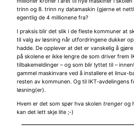
millioner kroner i året til nye maskiner i skol
trinn og 8. trinn ny datamaskin (gjerne et ne
egentlig de 4 millionene fra?
I praksis blir det slik i de fleste kommuner at s
til valg av løsning når utfordringene dukker op
hadde. De opplever at det er vanskelig å gjø
på skolene er ikke lengre de som driver frem IK
tilbakemeldinger – og som blir lyttet til – in
gammel maskinvare ved å installere et linux-base
resten av kommunen. Og til IKT-avdelingens fors
løsning(er).
Hvem er det som spør hva skolen
trenger
og 
kan det lett skje lite ;-)