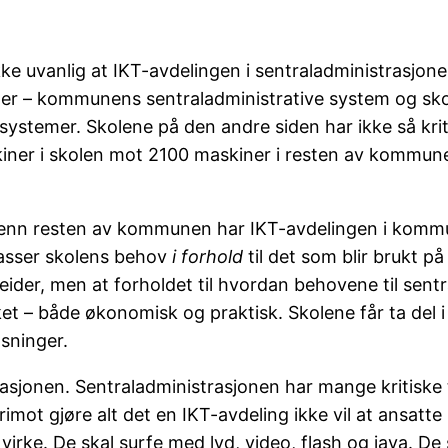
 uvanlig at IKT-avdelingen i sentraladministrasjonen
stemer – kommunens sentraladministrative system og sk
e systemer. Skolene på den andre siden har ikke så kr
ner i skolen mot 2100 maskiner i resten av kommunen
enn resten av kommunen har IKT-avdelingen i kommunen
passer skolens behov
i forhold
til det som blir brukt p
r, men at forholdet til hvordan behovene til sentral
et – både økonomisk og praktisk. Skolene får ta del i 
sninger.
asjonen. Sentraladministrasjonen har mange kritiske
imot gjøre alt det en IKT-avdeling ikke vil at ansatte
virke. De skal surfe med lyd, video, flash og java. De 