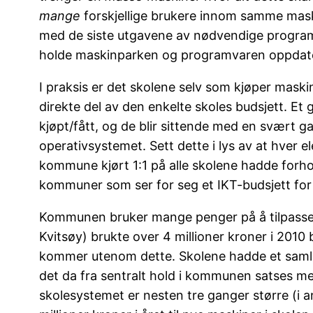
mange
forskjellige brukere innom samme maskin
med de siste utgavene av nødvendige programme
holde maskinparken og programvaren oppdate
I praksis er det skolene selv som kjøper maski
direkte del av den enkelte skoles budsjett. Et
kjøpt/fått, og de blir sittende med en svært 
operativsystemet. Sett dette i lys av at hver e
kommune kjørt 1:1 på alle skolene hadde forho
kommuner som ser for seg et IKT-budsjett for
Kommunen bruker mange penger på å tilpasse
Kvitsøy) brukte over 4 millioner kroner i 2010 b
kommer utenom dette. Skolene hadde et samlet 
det da fra sentralt hold i kommunen satses me
skolesystemet er nesten tre ganger større (i a