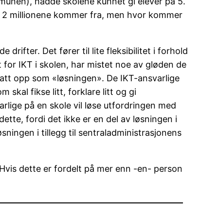
kommunen), hadde skolene kunnet gi elever på 5.
 de 2 millionene kommer fra, men hvor kommer
rifter. Det fører til lite fleksibilitet i forhold
t for IKT i skolen, har mistet noe av gløden de
satt opp som «løsningen». De IKT-ansvarlige
al fikse litt, forklare litt og gi
arlige på en skole vil løse utfordringen med
ette, fordi det ikke er en del av løsningen i
sningen i tillegg til sentraladministrasjonens
s? Hvis dette er fordelt på mer enn -en- person