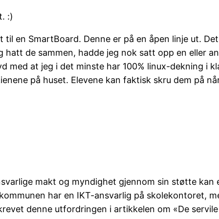
. :)
 til en SmartBoard. Denne er på en åpen linje ut. Det
eg hatt de sammen, hadde jeg nok satt opp en eller a
yd med at jeg i det minste har 100% linux-dekning i 
ne på huset. Elevene kan faktisk skru dem på når de
svarlige makt og myndighet gjennom sin støtte kan e
kommunen har en IKT-ansvarlig på skolekontoret, men
vet denne utfordringen i artikkelen om «De servile 