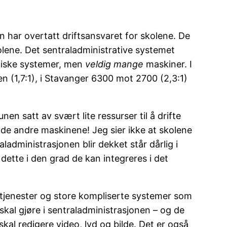
 har overtatt driftsansvaret for skolene. De
olene. Det sentraladministrative systemet
itiske systemer, men
veldig mange
maskiner. I
 (1,7:1), i Stavanger 6300 mot 2700 (2,3:1)
 satt av svært lite ressurser til å drifte
å de andre maskinene! Jeg sier ikke at skolene
administrasjonen blir dekket står dårlig i
dette i den grad de kan integreres i det
 tjenester og store kompliserte systemer som
 skal gjøre i sentraladministrasjonen – og de
skal redigere video, lyd og bilde. Det er også