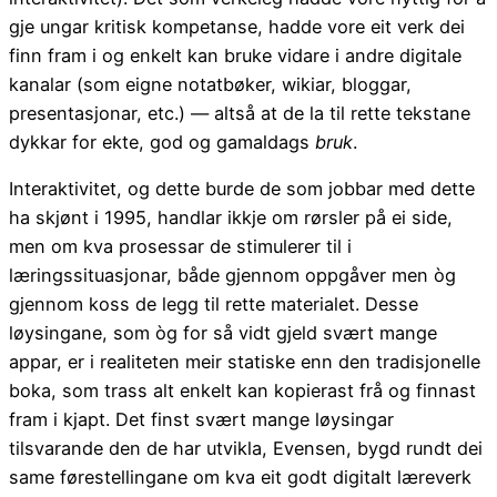
gje ungar kritisk kompetanse, hadde vore eit verk dei
finn fram i og enkelt kan bruke vidare i andre digitale
kanalar (som eigne notatbøker, wikiar, bloggar,
presentasjonar, etc.) — altså at de la til rette tekstane
dykkar for ekte, god og gamaldags
bruk
.
Interaktivitet, og dette burde de som jobbar med dette
ha skjønt i 1995, handlar ikkje om rørsler på ei side,
men om kva prosessar de stimulerer til i
læringssituasjonar, både gjennom oppgåver men òg
gjennom koss de legg til rette materialet. Desse
løysingane, som òg for så vidt gjeld svært mange
appar, er i realiteten meir statiske enn den tradisjonelle
boka, som trass alt enkelt kan kopierast frå og finnast
fram i kjapt. Det finst svært mange løysingar
tilsvarande den de har utvikla, Evensen, bygd rundt dei
same førestellingane om kva eit godt digitalt læreverk