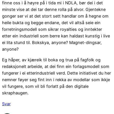
finne oss i å høyre på i tida mi i NDLA, bør dei i det
minste vise at dei tar denne rolla på alvor. Gjentekne
gonger ser vi at det stort sett handlar om å hegne om
heile bukta og begge endane, det vil altså seie ein
forretningsmodell som sikrar royalties og inntekter
etter ein industriell som berre kan haldast kunstig i live
ei lita stund til. Bokskya, anyone? Magnet-dingsar,
anyone?
Eg håper, av kjæreik til boka og trua på fagfolk og
redaksjonelt arbeide, at dei finn ein forlagsmodell som
fungerer i ei etterindustriell verd. Dette initiativet du her
nemner føyer seg fint inn i rekka av modellar som ikkje
vil fungere, som vil bli forlatt på den digitale
skraphaugen.
Svar