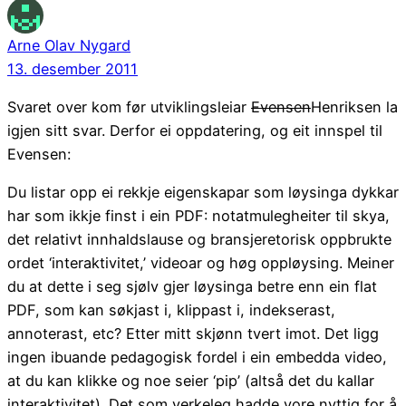
Arne Olav Nygard
13. desember 2011
Svaret over kom før utviklingsleiar
Evensen
Henriksen la
igjen sitt svar. Derfor ei oppdatering, og eit innspel til
Evensen:
Du listar opp ei rekkje eigenskapar som løysinga dykkar
har som ikkje finst i ein PDF: notatmulegheiter til skya,
det relativt innhaldslause og bransjeretorisk oppbrukte
ordet ‘interaktivitet,’ videoar og høg oppløysing. Meiner
du at dette i seg sjølv gjer løysinga betre enn ein flat
PDF, som kan søkjast i, klippast i, indekserast,
annoterast, etc? Etter mitt skjønn tvert imot. Det ligg
ingen ibuande pedagogisk fordel i ein embedda video,
at du kan klikke og noe seier ‘pip’ (altså det du kallar
interaktivitet). Det som verkeleg hadde vore nyttig for å