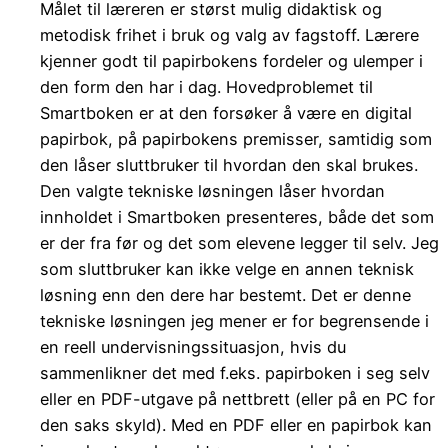
Målet til læreren er størst mulig didaktisk og
metodisk frihet i bruk og valg av fagstoff. Lærere
kjenner godt til papirbokens fordeler og ulemper i
den form den har i dag. Hovedproblemet til
Smartboken er at den forsøker å være en digital
papirbok, på papirbokens premisser, samtidig som
den låser sluttbruker til hvordan den skal brukes.
Den valgte tekniske løsningen låser hvordan
innholdet i Smartboken presenteres, både det som
er der fra før og det som elevene legger til selv. Jeg
som sluttbruker kan ikke velge en annen teknisk
løsning enn den dere har bestemt. Det er denne
tekniske løsningen jeg mener er for begrensende i
en reell undervisningssituasjon, hvis du
sammenlikner det med f.eks. papirboken i seg selv
eller en PDF-utgave på nettbrett (eller på en PC for
den saks skyld). Med en PDF eller en papirbok kan