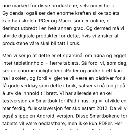
noe marked for disse produktene, selv om vi her i
Gyldendal også ser den enorme kraften slike tablets
kan ha i skolen. PCer og Macer som er online, er
derimot utbredt i en helt annen grad. Og dermed må vi
utvikle digitale produkter for dette, hvis vi ønsker at
produktene våre skal bli tatt i bruk.
Men vi ser jo at dette er et spørsmål om høna og egget.
Intet tabletinnhold = færre tablets. Så fordi vi, som deg,
ser de enorme mulighetene iPader og andre brett kan
ha i skolen, og fordi vi gjerne vil være en pådriver for å
få gode verktøy som dette i bruk, satser vi nå tungt på
å utvikle innhold til brett. Vi har allerede en enkel
testversjon av Smartbok for iPad i hus, og vil utvikle en
mer ferdig, fullskalaversjon før skolestart 2012. Da vil vi
også slippe en Android-versjon. Disse Smartbøkene for
tablets vil være nedlastbare, men ikke kun PDFer. Her