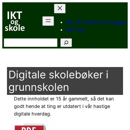
Hopp
til
innhold
Om “IKT og skole”-bloggen
Om meg
Søk
Digitale skolebøker i
grunnskolen
Dette innholdet er 15 år gammelt, så det kan
godt hende at ting er utdatert i vår hastige
digitale hverdag.