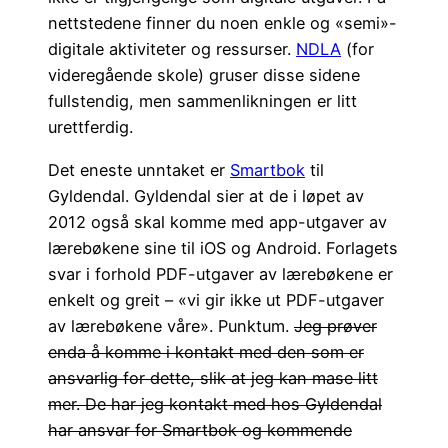
nettstedene finner du noen enkle og «semi»-
digitale aktiviteter og ressurser.
NDLA
(for
videregående skole) gruser disse sidene
fullstendig, men sammenlikningen er litt
urettferdig.
Det eneste unntaket er
Smartbok
til
Gyldendal. Gyldendal sier at de i løpet av
2012 også skal komme med app-utgaver av
lærebøkene sine til iOS og Android. Forlagets
svar i forhold PDF-utgaver av lærebøkene er
enkelt og greit – «vi gir ikke ut PDF-utgaver
av lærebøkene våre». Punktum.
Jeg prøver
enda å komme i kontakt med den som er
ansvarlig for dette, slik at jeg kan mase litt
mer. De har jeg kontakt med hos Gyldendal
har ansvar for Smartbok og kommende