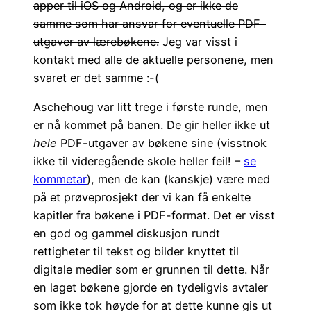
apper til iOS og Android, og er ikke de
samme som har ansvar for eventuelle PDF-
utgaver av lærebøkene.
Jeg var visst i
kontakt med alle de aktuelle personene, men
svaret er det samme :-(
Aschehoug var litt trege i første runde, men
er nå kommet på banen. De gir heller ikke ut
hele
PDF-utgaver av bøkene sine (
visstnok
ikke til videregående skole heller
feil! –
se
kommetar
), men de kan (kanskje) være med
på et prøveprosjekt der vi kan få enkelte
kapitler fra bøkene i PDF-format. Det er visst
en god og gammel diskusjon rundt
rettigheter til tekst og bilder knyttet til
digitale medier som er grunnen til dette. Når
en laget bøkene gjorde en tydeligvis avtaler
som ikke tok høyde for at dette kunne gis ut