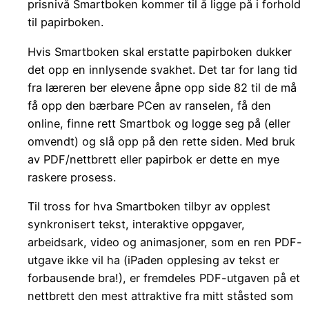
prisnivå Smartboken kommer til å ligge på i forhold
til papirboken.
Hvis Smartboken skal erstatte papirboken dukker
det opp en innlysende svakhet. Det tar for lang tid
fra læreren ber elevene åpne opp side 82 til de må
få opp den bærbare PCen av ranselen, få den
online, finne rett Smartbok og logge seg på (eller
omvendt) og slå opp på den rette siden. Med bruk
av PDF/nettbrett eller papirbok er dette en mye
raskere prosess.
Til tross for hva Smartboken tilbyr av opplest
synkronisert tekst, interaktive oppgaver,
arbeidsark, video og animasjoner, som en ren PDF-
utgave ikke vil ha (iPaden opplesing av tekst er
forbausende bra!), er fremdeles PDF-utgaven på et
nettbrett den mest attraktive fra mitt ståsted som