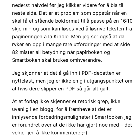
nederst halvdel før jeg klikker videre for å bla til
neste side. Det er et problem som oppstår når en
skal få et stående bokformat til å passe på en 16:10
skjerm – og som kan løses ved å løsrive teksten fra
pagineringen a la Kindle. Men jeg ser også at da
ryker en opp i mange rare utfordringer med at side
82 mister all betydning når papirboken og
Smartboken skal brukes omhverandre.
Jeg skjønner at det å gå inn i PDF-debatten er
nytteløst, men jeg er ikke enig i utgangspunktet om
at hvis dere slipper en PDF så går alt galt.
At et forlag ikke skjønner et retorisk grep, ikke
uvanlig i en blogg, for å fremheve at det er
innlysende forbedringsmuligheter i Smartboken jeg
er forundret over at de ikke har gjort noe med – det
velger jeg å ikke kommentere ;-)