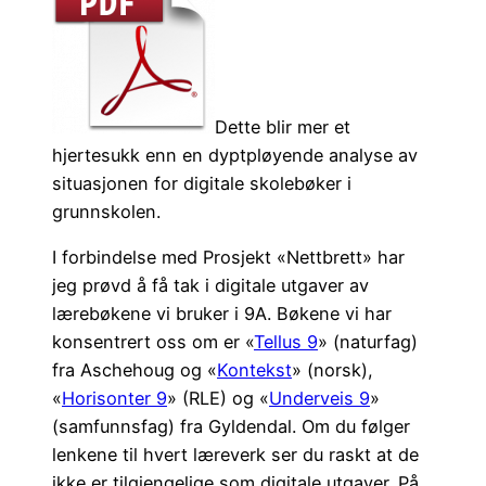
Dette blir mer et
hjertesukk enn en dyptpløyende analyse av
situasjonen for digitale skolebøker i
grunnskolen.
I forbindelse med Prosjekt «Nettbrett» har
jeg prøvd å få tak i digitale utgaver av
lærebøkene vi bruker i 9A. Bøkene vi har
konsentrert oss om er «
Tellus 9
» (naturfag)
fra Aschehoug og «
Kontekst
» (norsk),
«
Horisonter 9
» (RLE) og «
Underveis 9
»
(samfunnsfag) fra Gyldendal. Om du følger
lenkene til hvert læreverk ser du raskt at de
ikke er tilgjengelige som digitale utgaver. På