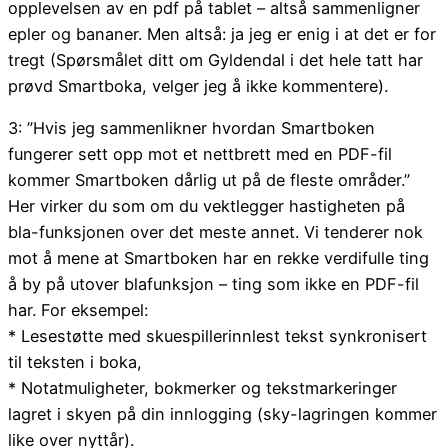
opplevelsen av en pdf på tablet – altså sammenligner
epler og bananer. Men altså: ja jeg er enig i at det er for
tregt (Spørsmålet ditt om Gyldendal i det hele tatt har
prøvd Smartboka, velger jeg å ikke kommentere).
3: ”Hvis jeg sammenlikner hvordan Smartboken
fungerer sett opp mot et nettbrett med en PDF-fil
kommer Smartboken dårlig ut på de fleste områder.”
Her virker du som om du vektlegger hastigheten på
bla-funksjonen over det meste annet. Vi tenderer nok
mot å mene at Smartboken har en rekke verdifulle ting
å by på utover blafunksjon – ting som ikke en PDF-fil
har. For eksempel:
* Lesestøtte med skuespillerinnlest tekst synkronisert
til teksten i boka,
* Notatmuligheter, bokmerker og tekstmarkeringer
lagret i skyen på din innlogging (sky-lagringen kommer
like over nyttår).