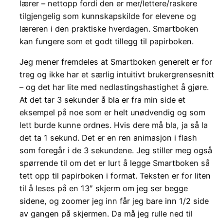
lærer – nettopp fordi den er mer/lettere/raskere
tilgjengelig som kunnskapskilde for elevene og
læreren i den praktiske hverdagen. Smartboken
kan fungere som et godt tillegg til papirboken.
Jeg mener fremdeles at Smartboken generelt er for
treg og ikke har et særlig intuitivt brukergrensesnitt
– og det har lite med nedlastingshastighet å gjøre.
At det tar 3 sekunder å bla er fra min side et
eksempel på noe som er helt unødvendig og som
lett burde kunne ordnes. Hvis dere må bla, ja så la
det ta 1 sekund. Det er en ren animasjon i flash
som foregår i de 3 sekundene. Jeg stiller meg også
spørrende til om det er lurt å legge Smartboken så
tett opp til papirboken i format. Teksten er for liten
til å leses på en 13″ skjerm om jeg ser begge
sidene, og zoomer jeg inn får jeg bare inn 1/2 side
av gangen på skjermen. Da må jeg rulle ned til