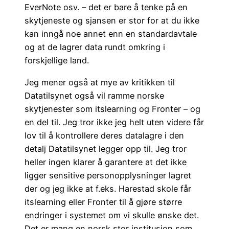
EverNote osv. – det er bare å tenke på en
skytjeneste og sjansen er stor for at du ikke
kan inngå noe annet enn en standardavtale
og at de lagrer data rundt omkring i
forskjellige land.
Jeg mener også at mye av kritikken til
Datatilsynet også vil ramme norske
skytjenester som itslearning og Fronter – og
en del til. Jeg tror ikke jeg helt uten videre får
lov til å kontrollere deres datalagre i den
detalj Datatilsynet legger opp til. Jeg tror
heller ingen klarer å garantere at det ikke
ligger sensitive personopplysninger lagret
der og jeg ikke at f.eks. Harestad skole får
itslearning eller Fronter til å gjøre større
endringer i systemet om vi skulle ønske det.
Det er mang en norsk stor institusjon som