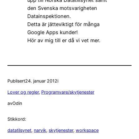
den Svenska motsvarigheten
Datainspektionen.
Detta är jätteviktigt för många
Google Apps kunder!
Hör av mig till er då vi vet mer.
Publisert
24. januar 2012
i
Lover og regler
, 
Programvare/skytjenester
av
Odin
Stikkord:
datatilsynet
, 
narvik
, 
skytjenester
, 
workspace