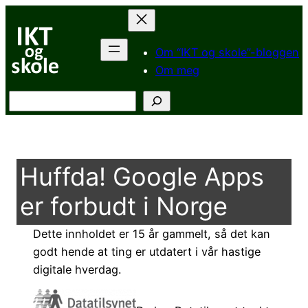
Hopp
til
innhold
Om “IKT og skole”-bloggen
Om meg
Søk
Huffda! Google Apps
er forbudt i Norge
Dette innholdet er 15 år gammelt, så det kan
godt hende at ting er utdatert i vår hastige
digitale hverdag.