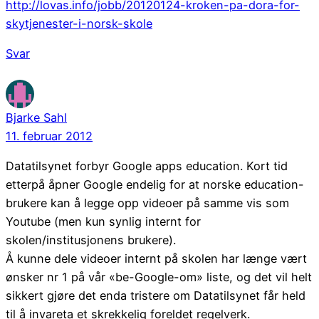
http://lovas.info/jobb/20120124-kroken-pa-dora-for-
skytjenester-i-norsk-skole
Svar
Bjarke Sahl
11. februar 2012
Datatilsynet forbyr Google apps education. Kort tid
etterpå åpner Google endelig for at norske education-
brukere kan å legge opp videoer på samme vis som
Youtube (men kun synlig internt for
skolen/institusjonens brukere).
Å kunne dele videoer internt på skolen har længe vært
ønsker nr 1 på vår «be-Google-om» liste, og det vil helt
sikkert gjøre det enda tristere om Datatilsynet får held
til å invareta et skrekkelig foreldet regelverk.