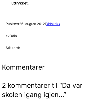
uttrykket.
Publisert
26. august 2012
i
Didaktikk
av
Odin
Stikkord:
Kommentarer
2 kommentarer til “Da var
skolen igang igjen…”