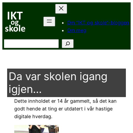
Hopp
til
innhold
Om “IKT og skole”-bloggen
Om meg
Søk
Da var skolen igang
igjen…
Dette innholdet er 14 år gammelt, så det kan
godt hende at ting er utdatert i vår hastige
digitale hverdag.