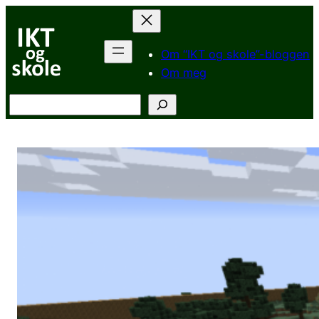
Hopp
til
innhold
Om “IKT og skole”-bloggen
Om meg
Søk