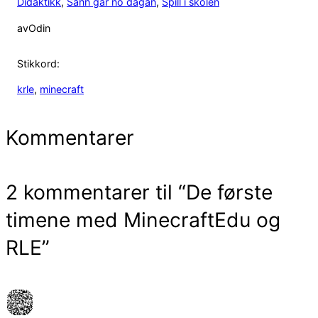
Didaktikk
, 
Sånn går no dagan
, 
Spill i skolen
av
Odin
Stikkord:
krle
, 
minecraft
Kommentarer
2 kommentarer til “De første
timene med MinecraftEdu og
RLE”