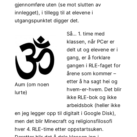
gjennomføre uten (se mot slutten av
innlegget), i tillegg til at elevene i
utgangspunktet digger det.
Så… 1. time med
klassen, når PCer er
delt ut og elevene er i
gang, er å forklare
gangen i RLE-faget for
årene som kommer –
etter å ha sagt hei og
Aum (om noen
hvem-er-hvem. Det blir
lurte)
ikke RLE-bok og ikke
arbeidsbok (heller ikke
en jeg legger opp til digitalt i Google Disk),
men det blir Minecraft og religionsfilosofi
hver 4. RLE-time etter oppstartsuken.
Deretter blir det å dele klassen inn i