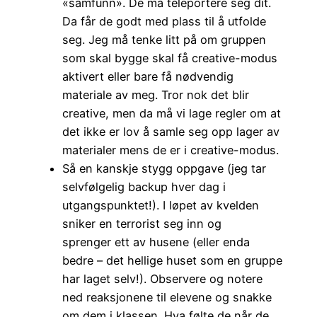
«samfunn». De må teleportere seg dit.
Da får de godt med plass til å utfolde
seg. Jeg må tenke litt på om gruppen
som skal bygge skal få creative-modus
aktivert eller bare få nødvendig
materiale av meg. Tror nok det blir
creative, men da må vi lage regler om at
det ikke er lov å samle seg opp lager av
materialer mens de er i creative-modus.
Så en kanskje stygg oppgave (jeg tar
selvfølgelig backup hver dag i
utgangspunktet!). I løpet av kvelden
sniker en terrorist seg inn og
sprenger ett av husene (eller enda
bedre – det hellige huset som en gruppe
har laget selv!). Observere og notere
ned reaksjonene til elevene og snakke
om dem i klassen. Hva følte de når de