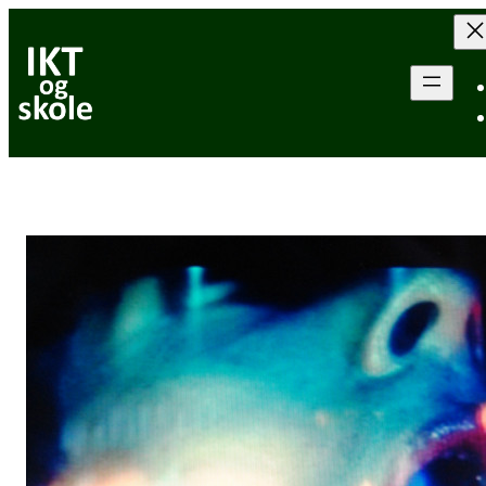
Hopp
til
innhold