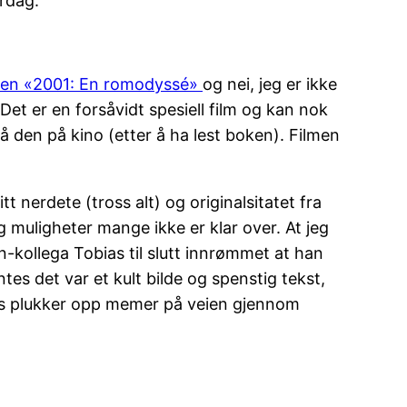
erdag.
men «2001: En romodyssé»
og nei, jeg er ikke
Det er en forsåvidt spesiell film og kan nok
å den på kino (etter å ha lest boken). Filmen
tt nerdete (tross alt) og originalsitatet fra
og muligheter mange ikke er klar over. At jeg
-kollega Tobias til slutt innrømmet at han
tes det var et kult bilde og spenstig tekst,
ns plukker opp memer på veien gjennom