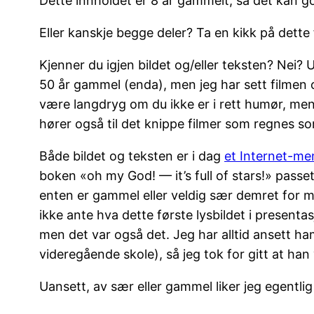
Dette innholdet er 8 år gammelt, så det kan god
Eller kanskje begge deler? Ta en kikk på dette f
Kjenner du igjen bildet og/eller teksten? Nei? 
50 år gammel (enda), men jeg har sett filmen 
være langdryg om du ikke er i rett humør, men 
hører også til det knippe filmer som regnes so
Både bildet og teksten er i dag
et Internet-m
boken «oh my God! — it’s full of stars!» passet 
enten er gammel eller veldig sær demret for m
ikke ante hva dette første lysbildet i presentas
men det var også det. Jeg har alltid ansett
videregående skole), så jeg tok for gitt at h
Uansett, av sær eller gammel liker jeg egentli