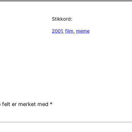
Stikkord:
2001
, 
film
, 
meme
e felt er merket med
*