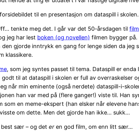
t hende at ting er utdatert i vår hastige digitale hv
orsidebildet til en presentasjon om dataspill i skolen.
Uff… tenkte meg det. I går var det 50-årsdagen til
fil
og jeg har lest
boken (og novellen)
filmen bygger på. 
den gjorde inntrykk en gang for lenge siden da jeg s
m klassikere.
eme
, som jeg syntes passet til tema. Dataspill er enda li
godt til at dataspill i skolen er full av overraskelser 
eg når min eminente (også nerdete) dataspill-i-skolen
jonen han var med på (flere ganger!) viste til. Han syn
 ham som en meme-ekspert (han elsker når elevene ha
an visste om dette. Men det gjorde han ikke… sukk…
g best sær – og det
er
en god film, om enn litt sær…