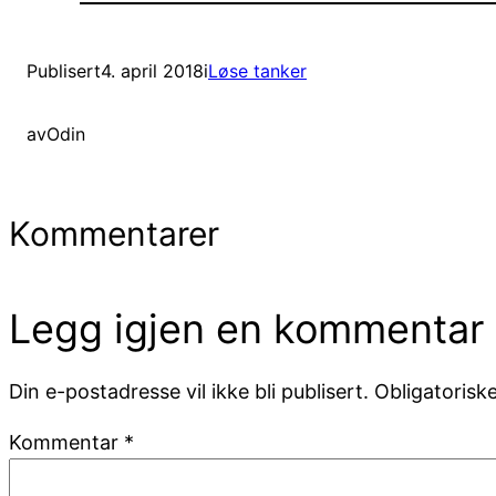
Publisert
4. april 2018
i
Løse tanker
av
Odin
Kommentarer
Legg igjen en kommentar
Din e-postadresse vil ikke bli publisert.
Obligatorisk
Kommentar
*