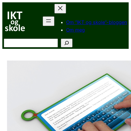
Hopp
til
innhold
Om “IKT og skole”-bloggen
Om meg
Søk