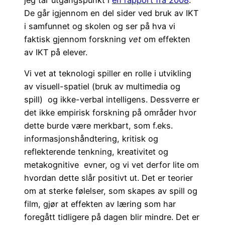
jeg tar utgangspunkt i
en rapport fra 2008
.
De går igjennom en del sider ved bruk av IKT
i samfunnet og skolen og ser på hva vi
faktisk gjennom forskning
vet
om effekten
av IKT på elever.
Vi vet at teknologi spiller en rolle i utvikling
av visuell-spatiel (bruk av multimedia og
spill) og ikke-verbal intelligens. Dessverre er
det ikke empirisk forskning på områder hvor
dette burde være merkbart, som f.eks.
informasjonshåndtering, kritisk og
reflekterende tenkning, kreativitet og
metakognitive evner, og vi vet derfor lite om
hvordan dette slår positivt ut. Det er teorier
om at sterke følelser, som skapes av spill og
film, gjør at effekten av læring som har
foregått tidligere på dagen blir mindre. Det er