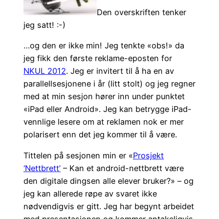
Den overskriften tenker
jeg satt! :-)
…og den er ikke min! Jeg tenkte «obs!» da
jeg fikk den første reklame-eposten for
NKUL 2012
. Jeg er invitert til å ha en av
parallellsesjonene i år (litt stolt) og jeg regner
med at min sesjon hører inn under punktet
«iPad eller Android». Jeg kan betrygge iPad-
vennlige lesere om at reklamen nok er mer
polarisert enn det jeg kommer til å være.
Tittelen på sesjonen min er «
Prosjekt
‘Nettbrett’
– Kan et android-nettbrett være
den digitale dingsen alle elever bruker?» – og
jeg kan allerede røpe av svaret ikke
nødvendigvis er gitt. Jeg har begynt arbeidet
med presentasjonen og kommer antakeligvis