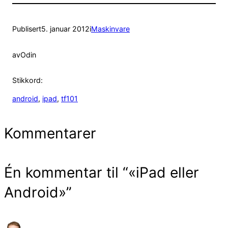
Publisert
5. januar 2012
i
Maskinvare
av
Odin
Stikkord:
android
, 
ipad
, 
tf101
Kommentarer
Én kommentar til “«iPad eller
Android»”