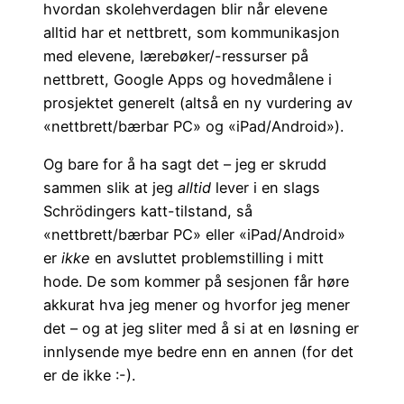
hvordan skolehverdagen blir når elevene
alltid har et nettbrett, som kommunikasjon
med elevene, lærebøker/-ressurser på
nettbrett, Google Apps og hovedmålene i
prosjektet generelt (altså en ny vurdering av
«nettbrett/bærbar PC» og «iPad/Android»).
Og bare for å ha sagt det – jeg er skrudd
sammen slik at jeg
alltid
lever i en slags
Schrödingers katt-tilstand, så
«nettbrett/bærbar PC» eller «iPad/Android»
er
ikke
en avsluttet problemstilling i mitt
hode. De som kommer på sesjonen får høre
akkurat hva jeg mener og hvorfor jeg mener
det – og at jeg sliter med å si at en løsning er
innlysende mye bedre enn en annen (for det
er de ikke :-).