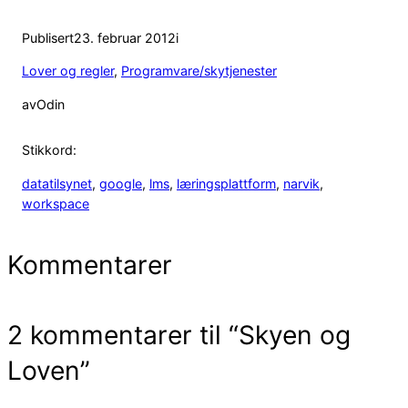
Publisert
23. februar 2012
i
Lover og regler
, 
Programvare/skytjenester
av
Odin
Stikkord:
datatilsynet
, 
google
, 
lms
, 
læringsplattform
, 
narvik
, 
workspace
Kommentarer
2 kommentarer til “Skyen og
Loven”