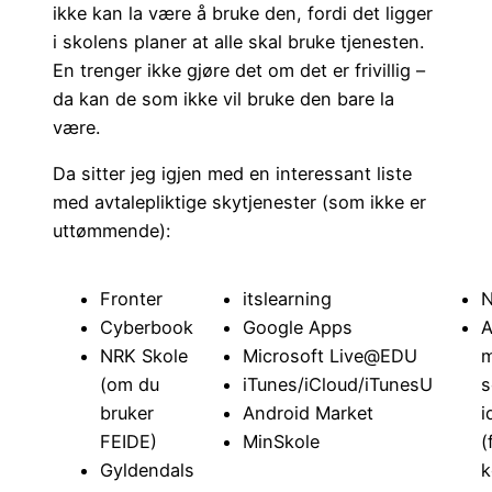
ikke kan la være å bruke den, fordi det ligger
i skolens planer at alle skal bruke tjenesten.
En trenger ikke gjøre det om det er frivillig –
da kan de som ikke vil bruke den bare la
være.
Da sitter jeg igjen med en interessant liste
med avtalepliktige skytjenester (som ikke er
uttømmende):
Fronter
itslearning
Cyberbook
Google Apps
A
NRK Skole
Microsoft Live@EDU
m
(om du
iTunes/iCloud/iTunesU
s
bruker
Android Market
i
FEIDE)
MinSkole
(
Gyldendals