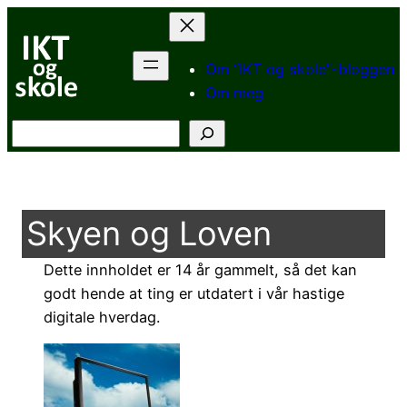
Hopp
til
innhold
Om “IKT og skole”-bloggen
Om meg
Søk
Skyen og Loven
Dette innholdet er 14 år gammelt, så det kan
godt hende at ting er utdatert i vår hastige
digitale hverdag.