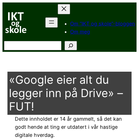
Hopp
til
innhold
Om “IKT og skole”-bloggen
Om meg
Søk
«Google eier alt du
legger inn på Drive» –
FUT!
Dette innholdet er 14 år gammelt, så det kan
godt hende at ting er utdatert i vår hastige
digitale hverdag.