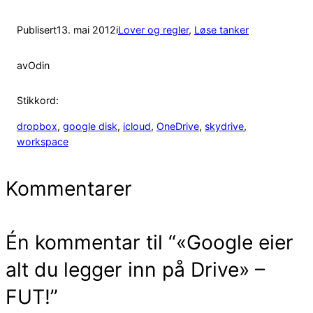
Publisert
13. mai 2012
i
Lover og regler
, 
Løse tanker
av
Odin
Stikkord:
dropbox
, 
google disk
, 
icloud
, 
OneDrive
, 
skydrive
, 
workspace
Kommentarer
Én kommentar til “«Google eier
alt du legger inn på Drive» –
FUT!”