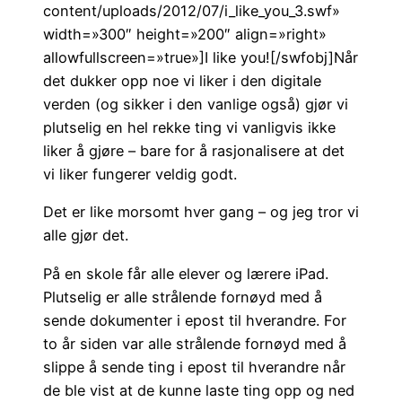
content/uploads/2012/07/i_like_you_3.swf»
width=»300″ height=»200″ align=»right»
allowfullscreen=»true»]I like you![/swfobj]Når
det dukker opp noe vi liker i den digitale
verden (og sikker i den vanlige også) gjør vi
plutselig en hel rekke ting vi vanligvis ikke
liker å gjøre – bare for å rasjonalisere at det
vi liker fungerer veldig godt.
Det er like morsomt hver gang – og jeg tror vi
alle gjør det.
På en skole får alle elever og lærere iPad.
Plutselig er alle strålende fornøyd med å
sende dokumenter i epost til hverandre. For
to år siden var alle strålende fornøyd med å
slippe å sende ting i epost til hverandre når
de ble vist at de kunne laste ting opp og ned