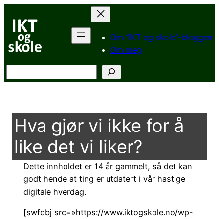
Hopp
til
innhold
Om “IKT og skole”-bloggen
Om meg
Søk
Hva gjør vi ikke for å
like det vi liker?
Dette innholdet er 14 år gammelt, så det kan
godt hende at ting er utdatert i vår hastige
digitale hverdag.
[swfobj src=»https://www.iktogskole.no/wp-