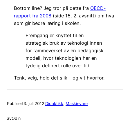
Bottom line? Jeg tror på dette fra
OECD-
rapport fra 2008
(side 15, 2. avsnitt) om hva
som gir bedre læring i skolen.
Fremgang er knyttet til en
strategisk bruk av teknologi innen
for rammeverket av en pedagogisk
modell, hvor teknologien har en
tydelig definert rolle over tid.
Tenk, velg, hold det slik – og vit hvorfor.
Publisert
3. juli 2012
i
Didaktikk
, 
Maskinvare
av
Odin