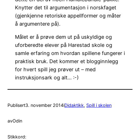
Knytter det til argumentasjon i norskfaget
(gjenkjenne retoriske appellformer og måter
å argumentere på).
Målet er å prøve dem ut på uskyldige og
uforberedte elever på Harestad skole og
samle erfaring om hvordan spillene fungerer i
praktisk bruk. Det kommer et blogginnlegg
for hvert spill jeg prøver ut – med
instruksjonsark og alt… :-)
Publisert
3. november 2014
i
Didaktikk
, 
Spill i skolen
av
Odin
Stikkord: