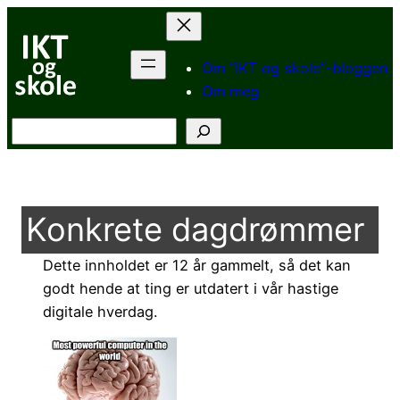
Hopp
til
innhold
Om “IKT og skole”-bloggen
Om meg
Søk
Konkrete dagdrømmer
Dette innholdet er 12 år gammelt, så det kan
godt hende at ting er utdatert i vår hastige
digitale hverdag.