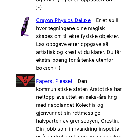
;-).
Crayon Physics Deluxe
– Er et spill
hvor tegningene dine magisk
skapes om til ekte fysiske objekter.
Løs oppgave etter oppgave så
artistisk og kreativt du klarer. Du får
ekstra poeng for å tenke utenfor
boksen :-)
Papers, Please!
– Den
kommunistiske staten Arstotzka har
nettopp avsluttet en seks-års krig
med nabolandet Kolechia og
gjenvunnet sin rettmessige
halvparten av grensebyen, Grestin.
Din jobb som innvandring inspektør
er å kontrollere flyten av mennesker