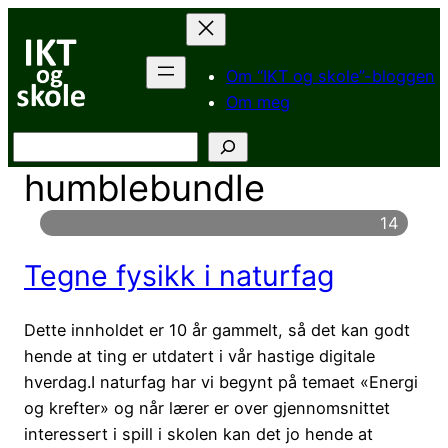
Hopp
til
innhold
Om “IKT og skole”-bloggen
Om meg
Søk
humblebundle
14
Tegne fysikk i naturfag
Dette innholdet er 10 år gammelt, så det kan godt
hende at ting er utdatert i vår hastige digitale
hverdag.I naturfag har vi begynt på temaet «Energi
og krefter» og når lærer er over gjennomsnittet
interessert i spill i skolen kan det jo hende at