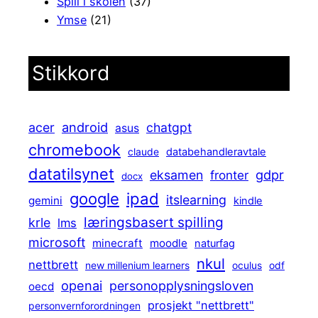
Spill i skolen
(37)
Ymse
(21)
Stikkord
android
acer
chatgpt
asus
chromebook
claude
databehandleravtale
datatilsynet
gdpr
eksamen
fronter
docx
ipad
google
itslearning
gemini
kindle
læringsbasert spilling
krle
lms
microsoft
minecraft
moodle
naturfag
nkul
nettbrett
new millenium learners
oculus
odf
openai
personopplysningsloven
oecd
prosjekt "nettbrett"
personvernforordningen