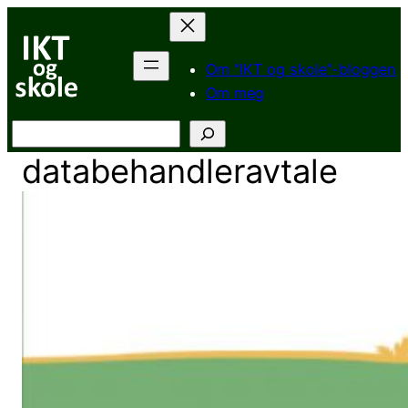
Hopp
til
innhold
Om “IKT og skole”-bloggen
Om meg
Søk
databehandleravtale