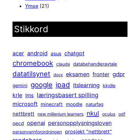
Ymse
(21)
Stikkord
android
acer
chatgpt
asus
chromebook
claude
databehandleravtale
datatilsynet
gdpr
eksamen
fronter
docx
ipad
google
itslearning
gemini
kindle
læringsbasert spilling
krle
lms
microsoft
minecraft
moodle
naturfag
nkul
nettbrett
new millenium learners
oculus
odf
openai
personopplysningsloven
oecd
prosjekt "nettbrett"
personvernforordningen