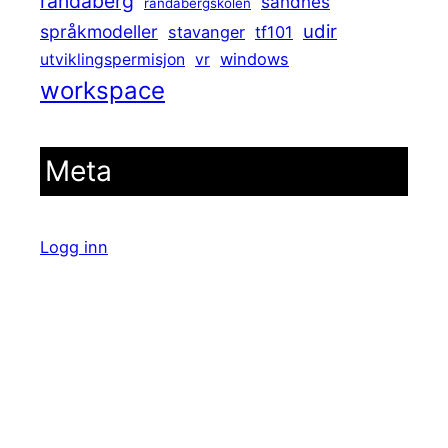
randaberg
sandnes
randabergskolen
udir
språkmodeller
stavanger
tf101
windows
utviklingspermisjon
vr
workspace
Meta
Logg inn