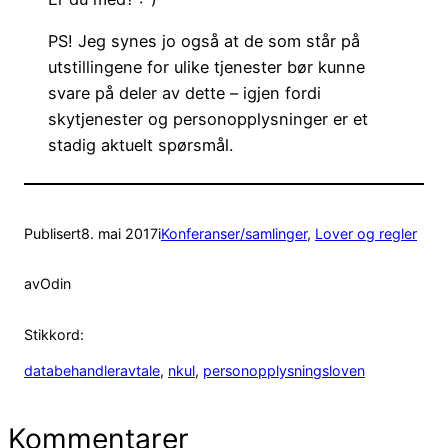
PS! Jeg synes jo også at de som står på
utstillingene for ulike tjenester bør kunne
svare på deler av dette – igjen fordi
skytjenester og personopplysninger er et
stadig aktuelt spørsmål.
Publisert
8. mai 2017
i
Konferanser/samlinger
, 
Lover og regler
av
Odin
Stikkord:
databehandleravtale
, 
nkul
, 
personopplysningsloven
Kommentarer