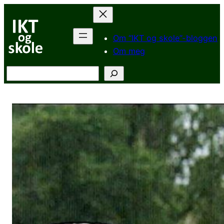
Hopp
til
innhold
Om “IKT og skole”-bloggen
Om meg
Søk