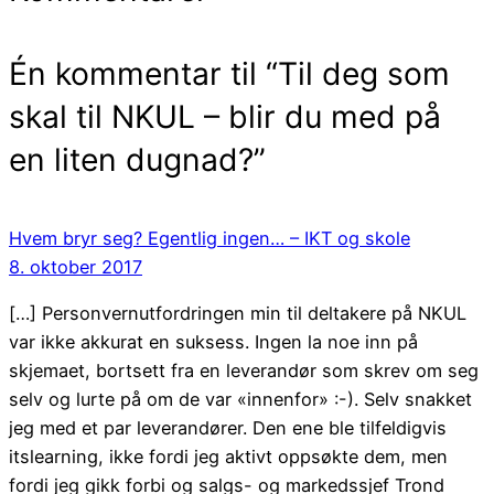
Én kommentar til “Til deg som
skal til NKUL – blir du med på
en liten dugnad?”
Hvem bryr seg? Egentlig ingen… – IKT og skole
8. oktober 2017
[…] Personvernutfordringen min til deltakere på NKUL
var ikke akkurat en suksess. Ingen la noe inn på
skjemaet, bortsett fra en leverandør som skrev om seg
selv og lurte på om de var «innenfor» :-). Selv snakket
jeg med et par leverandører. Den ene ble tilfeldigvis
itslearning, ikke fordi jeg aktivt oppsøkte dem, men
fordi jeg gikk forbi og salgs- og markedssjef Trond