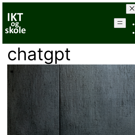
Hopp
til
innhold
chatgpt