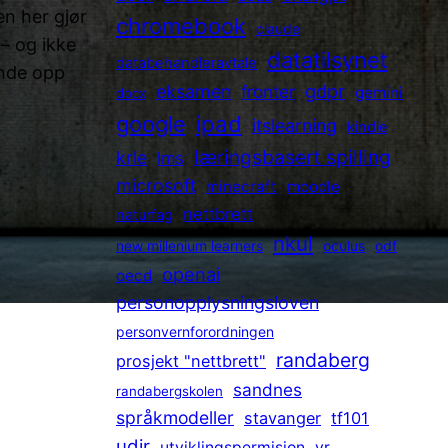
en her gjør
chromebook
claude
 – og ikke
datatilsynet
databehandleravtale
ende opp
gdpr
eksamen
fronter
gemini
docx
.
ipad
google
itslearning
kindle
læringsbasert spilling
krle
lms
microsoft
minecraft
moodle
nettbrett
naturfag
nkul
new millenium learners
oculus
odf
openai
oecd
personopplysningsloven
personvernforordningen
randaberg
prosjekt "nettbrett"
sandnes
randabergskolen
språkmodeller
stavanger
tf101
udir
utviklingspermisjon
vr