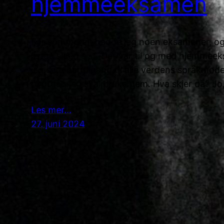
hjemmeeksamen
Før sommeren hadde jeg noen eksamener, og
lenge siden sist. Det var til og med hjemme
jeg som har tilgang til alle verdens språkmode
hvordan jeg skal bruke dem. Hva skjer da? Jo
Les mer…
27. juni 2024