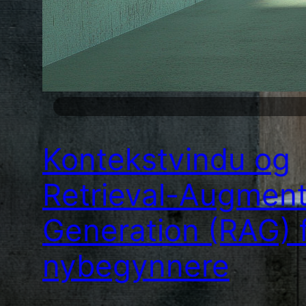
Kontekstvindu og
Retrieval-Augment
Generation (RAG) 
nybegynnere