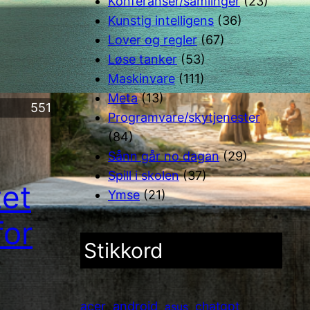
Konferanser/samlinger
(23)
Kunstig intelligens
(36)
Lover og regler
(67)
Løse tanker
(53)
Maskinvare
(111)
Meta
(13)
551
Programvare/skytjenester
(84)
Sånn går no dagan
(29)
Spill i skolen
(37)
et
Ymse
(21)
for
Stikkord
android
acer
chatgpt
asus