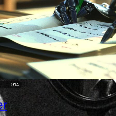
914
er