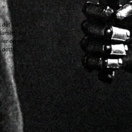
 det var
eksamen. Og
ller og vet
, dette…