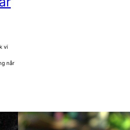
år
k vi
ng når