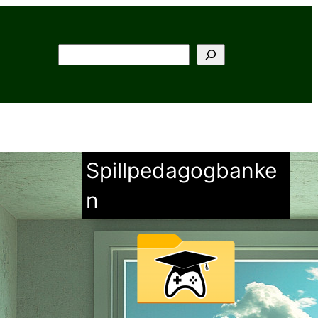
Søk
Spillpedagogbanke
n