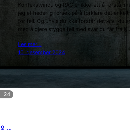
Kontekstvindu og RAG er ikke lett å forstå, m
jeg et hederlig forsøk på å forklare det enkelt
for feil. Og…hvis du ikke forstår dette vil du 
med å gjøre stygge feil med svar du får fra KI
Les mer…
10. desember 2024
24