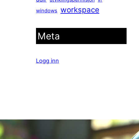
workspace
windows
Meta
Logg inn