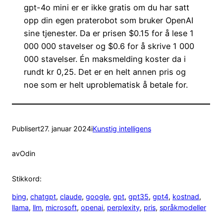
gpt-4o mini er er ikke gratis om du har satt
opp din egen praterobot som bruker OpenAI
sine tjenester. Da er prisen $0.15 for å lese 1
000 000 stavelser og $0.6 for å skrive 1 000
000 stavelser. Én maksmelding koster da i
rundt kr 0,25. Det er en helt annen pris og
noe som er helt uproblematisk å betale for.
Publisert
27. januar 2024
i
Kunstig intelligens
av
Odin
Stikkord:
bing
, 
chatgpt
, 
claude
, 
google
, 
gpt
, 
gpt35
, 
gpt4
, 
kostnad
, 
llama
, 
llm
, 
microsoft
, 
openai
, 
perplexity
, 
pris
, 
språkmodeller