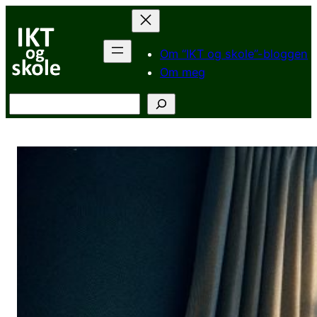
Hopp
til
innhold
Om “IKT og skole”-bloggen
Om meg
Søk