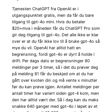
Tjenesten ChatGPT fra OpenAI er i
utgangspunktet gratis, men da får du bare
tilgang til gpt-4o mini. Hvis du betaler
$20+mva i måneden får du ChatGPT Pro som
gir deg tilgang til gpt-4o. Det alle ikke er klar
over er at du får ikke lov til å bruke gpt-4o så
mye du vil. OpenAI har alltid hatt en
begrensning, fordi gpt-4o er
dyrt
å holde i
drift. Per dags dato er begrensninger 80
meldinger per 3 timer, så i det du prøver deg
på melding 81 får du beskjed om at du har
gått over kvoten din og må vente x minutter
før du kan prøve igjen. Antallet meldinger per
antall timer har variert siden gpt-4 kom, men
den har alltid vært der. Så i dag kan du maks
snakke 640 ganger med gpt-4o i løpet av et