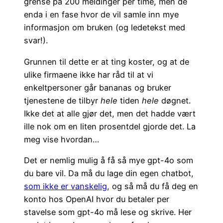
grense på 200 meldinger per time, men de
enda i en fase hvor de vil samle inn mye
informasjon om bruken (og ledetekst med
svar!).
Grunnen til dette er at ting koster, og at de
ulike firmaene ikke har råd til at vi
enkeltpersoner går bananas og bruker
tjenestene de tilbyr
hele
tiden
hele
døgnet.
Ikke det at alle gjør det, men det hadde vært
ille nok om en liten prosentdel gjorde det. La
meg vise hvordan…
Det er nemlig mulig å få så mye gpt-4o som
du bare vil. Da må du lage din egen chatbot,
som ikke er vanskelig
, og så må du få deg en
konto hos OpenAI hvor du betaler per
stavelse som gpt-4o må lese og skrive. Her