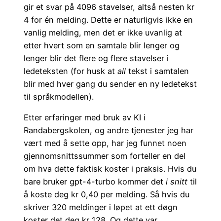
gir et svar på 4096 stavelser, altså nesten kr
4 for én melding. Dette er naturligvis ikke en
vanlig melding, men det er ikke uvanlig at
etter hvert som en samtale blir lenger og
lenger blir det flere og flere stavelser i
ledeteksten (for husk at
all
tekst i samtalen
blir med hver gang du sender en ny ledetekst
til språkmodellen).
Etter erfaringer med bruk av KI i
Randabergskolen, og andre tjenester jeg har
vært med å sette opp, har jeg funnet noen
gjennomsnittssummer som forteller en del
om hva dette faktisk koster i praksis. Hvis du
bare bruker gpt-4-turbo kommer det
i snitt
til
å koste deg kr 0,40 per melding. Så hvis du
skriver 320 meldinger i løpet at ett døgn
koster det deg kr 128. Og dette var