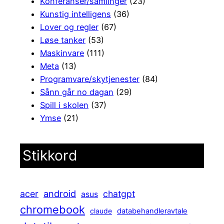
Konferanser/samlinger
(23)
Kunstig intelligens
(36)
Lover og regler
(67)
Løse tanker
(53)
Maskinvare
(111)
Meta
(13)
Programvare/skytjenester
(84)
Sånn går no dagan
(29)
Spill i skolen
(37)
Ymse
(21)
Stikkord
android
acer
chatgpt
asus
chromebook
claude
databehandleravtale