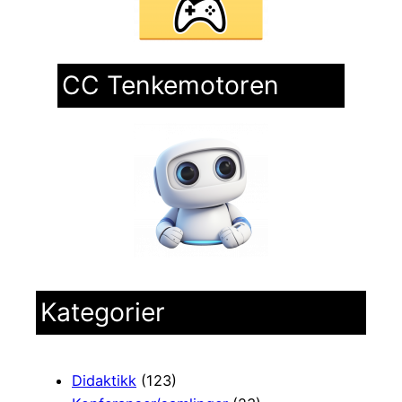
CC Tenkemotoren
Kategorier
Didaktikk
(123)