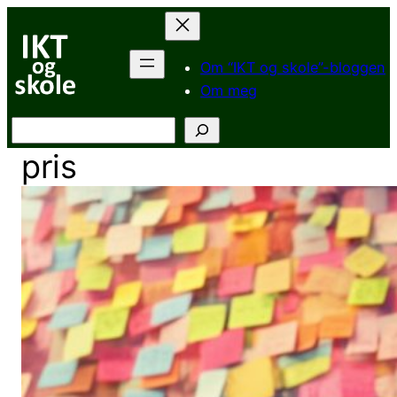
Hopp
til
innhold
Om “IKT og skole”-bloggen
Om meg
Søk
pris