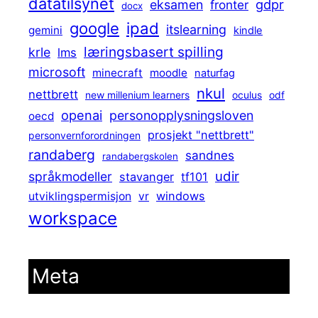
datatilsynet
gdpr
eksamen
fronter
docx
ipad
google
itslearning
gemini
kindle
læringsbasert spilling
krle
lms
microsoft
minecraft
moodle
naturfag
nkul
nettbrett
new millenium learners
oculus
odf
openai
personopplysningsloven
oecd
prosjekt "nettbrett"
personvernforordningen
randaberg
sandnes
randabergskolen
udir
språkmodeller
stavanger
tf101
windows
utviklingspermisjon
vr
workspace
Meta