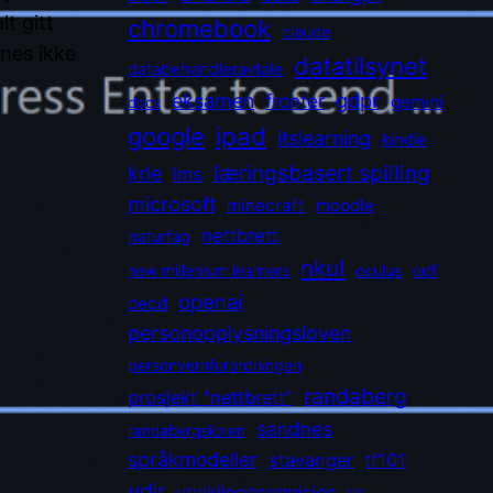
lt gitt
chromebook
claude
nes ikke
datatilsynet
databehandleravtale
gdpr
eksamen
fronter
gemini
docx
ipad
google
itslearning
kindle
læringsbasert spilling
krle
lms
microsoft
minecraft
moodle
nettbrett
naturfag
nkul
new millenium learners
oculus
odf
openai
oecd
personopplysningsloven
personvernforordningen
randaberg
prosjekt "nettbrett"
sandnes
randabergskolen
språkmodeller
stavanger
tf101
udir
utviklingspermisjon
vr