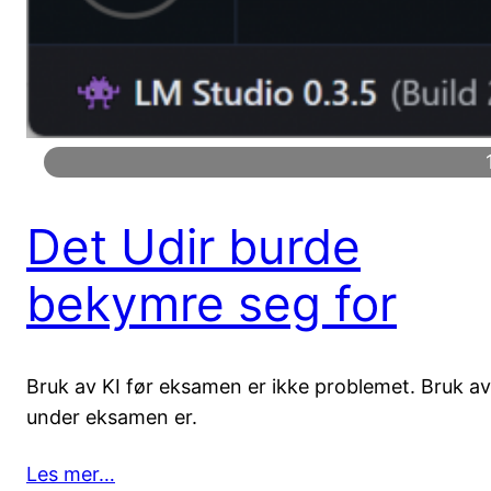
Det Udir burde
bekymre seg for
Bruk av KI før eksamen er ikke problemet. Bruk av
under eksamen er.
Les mer…