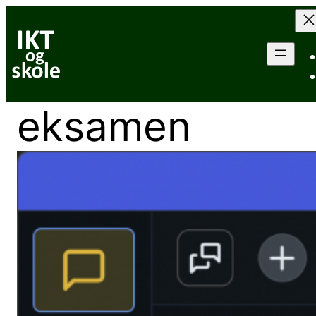
Hopp
til
innhold
eksamen