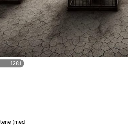
1281
etene (med