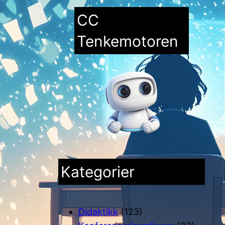
CC
Tenkemotoren
Kategorier
Didaktikk
(123)