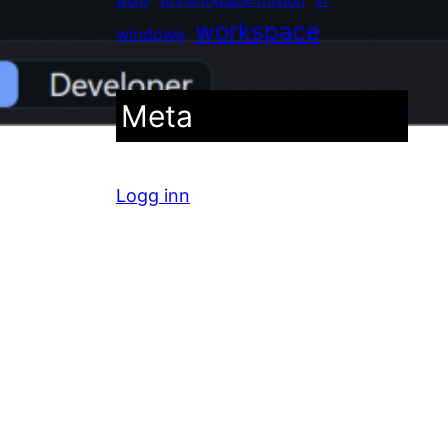
workspace
windows
Meta
Logg inn