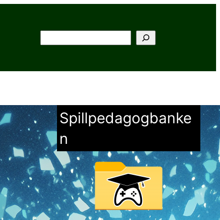
Søk
Spillpedagogbanke
n