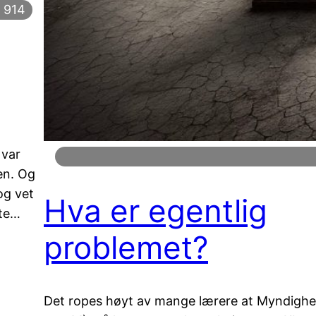
914
 var
en. Og
og vet
Hva er egentlig
tte…
problemet?
Det ropes høyt av mange lærere at Myndigh