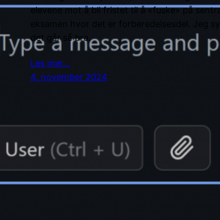
elevene mot å bli fristet til å «fuske» på sentra
eksamen hvor det er forberedelsesdel. Jeg sy
det går så bra.
Les mer…
4. november 2024