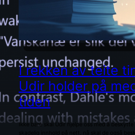
I rekken av teite ti
Udir holder på med
tiden
Ikke bare skal Udir hjelpe oss med å beskytte
skadelig innhold på nett, nå skal de også bes