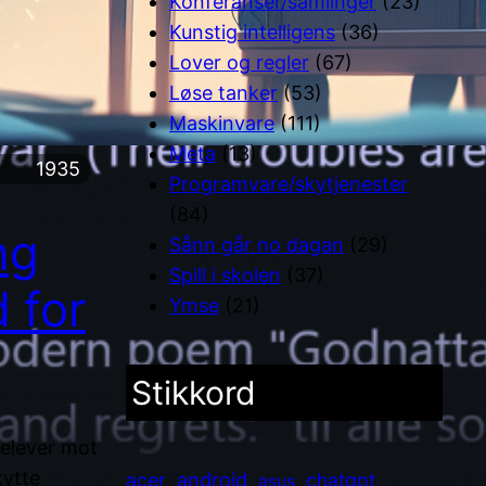
Konferanser/samlinger
(23)
Kunstig intelligens
(36)
Lover og regler
(67)
Løse tanker
(53)
Maskinvare
(111)
Meta
(13)
1935
Programvare/skytjenester
(84)
ng
Sånn går no dagan
(29)
Spill i skolen
(37)
 for
Ymse
(21)
Stikkord
 elever mot
kytte
android
acer
chatgpt
asus