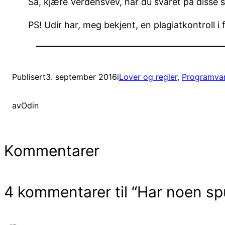
Så, kjære Verdensvev, har du svaret på disse s
PS! Udir har, meg bekjent, en plagiatkontroll
Publisert
3. september 2016
i
Lover og regler
, 
Programvar
av
Odin
Kommentarer
4 kommentarer til “Har noen sp