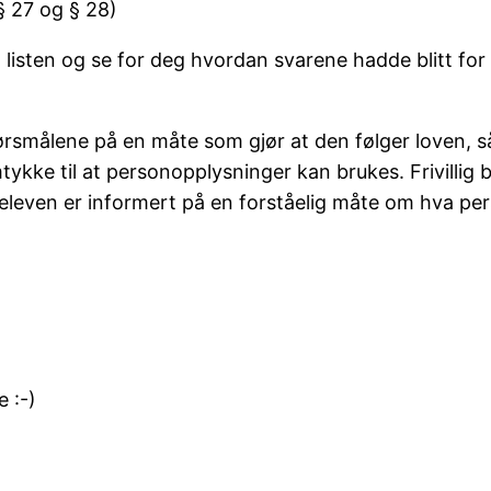
§ 27 og § 28)
m listen og se for deg hvordan svarene hadde blitt f
smålene på en måte som gjør at den følger loven, så e
mtykke til at personopplysninger kan brukes. Frivillig b
eleven er informert på en forståelig måte om hva per
e :-)