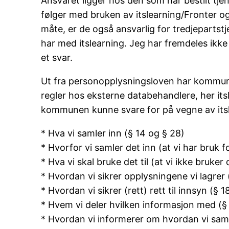
Ansvaret ligger hos den som har bestilt tj
følger med bruken av itslearning/Fronter o
måte, er de også ansvarlig for tredjeparts
har med itslearning. Jeg har fremdeles ikke
et svar.
Ut fra personopplysningsloven har kommune
regler hos eksterne databehandlere, her itsl
kommunen kunne svare for på vegne av itsl
* Hva vi samler inn (§ 14 og § 28)
* Hvorfor vi samler det inn (at vi har bruk 
* Hva vi skal bruke det til (at vi ikke bruke
* Hvordan vi sikrer opplysningene vi lagrer 
* Hvordan vi sikrer (rett) rett til innsyn (§ 1
* Hvem vi deler hvilken informasjon med (§
* Hvordan vi informerer om hvordan vi saml