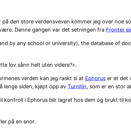
 på den store verdensveven kommer jeg over noe som s
al være. Denne gangen var det setningen fra
Fronter s
nd by any school or university), the database of doc
te lov sånn helt uten videre?».
formenes verden kan jeg raskt si at
Ephorus
er et det 
 så lenge siden, kjøpt opp av
Turnitin
, som er en stor a
 til kontroll i Ephorus blir lagret hos dem og brukt ti
er på en snor.