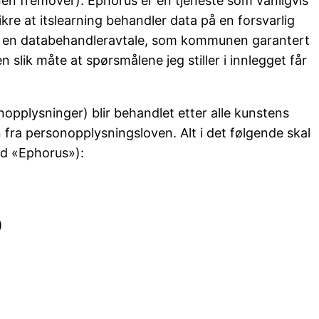
en fremover). Ephorus er en tjeneste som vanligvis
e at itslearning behandler data på en forsvarlig
nom en databehandleravtale, som kommunen garantert
slik måte at spørsmålene jeg stiller i innlegget får
pplysninger) blir behandlet etter alle kunstens
n fra personopplysningsloven. Alt i det følgende skal
ed «Ephorus»):
)