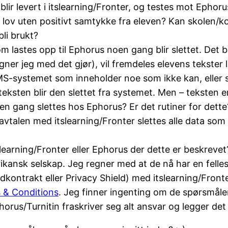
 blir levert i itslearning/Fronter, og testes mot Ephor
 lov uten positivt samtykke fra eleven? Kan skolen/k
li brukt?
 lastes opp til Ephorus noen gang blir slettet. Det bet
regner jeg med det gjør), vil fremdeles elevens tekster 
LMS-systemet som inneholder noe som ikke kan, eller sk
teksten blir den slettet fra systemet. Men – teksten 
n gang slettes hos Ephorus? Er det rutiner for dette
avtalen med itslearning/Fronter slettes alle data som
earning/Fronter eller Ephorus der dette er beskrevet
ikansk selskap. Jeg regner med at de nå har en felles
kontrakt eller Privacy Shield) med itslearning/Front
 & Conditions
. Jeg finner ingenting om de spørsmåle
Ephorus/Turnitin fraskriver seg alt ansvar og legger de