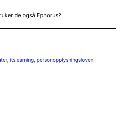
Bruker de også Ephorus?
nter
, 
itslearning
, 
personopplysningsloven
, 