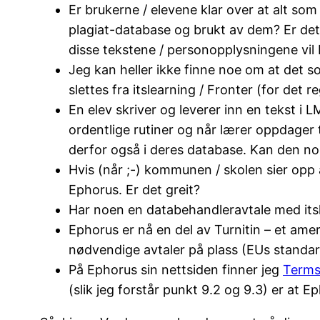
Er brukerne / elevene klar over at alt som
plagiat-database og brukt av dem? Er det
disse tekstene / personopplysningene vil b
Jeg kan heller ikke finne noe om at det som
slettes fra itslearning / Fronter (for det 
En elev skriver og leverer inn en tekst i 
ordentlige rutiner og når lærer oppdager 
derfor også i deres database. Kan den noe
Hvis (når ;-) kommunen / skolen sier opp 
Ephorus. Er det greit?
Har noen en databehandleravtale med itsl
Ephorus er nå en del av Turnitin – et amer
nødvendige avtaler på plass (EUs standard
På Ephorus sin nettsiden finner jeg
Terms
(slik jeg forstår punkt 9.2 og 9.3) er at 