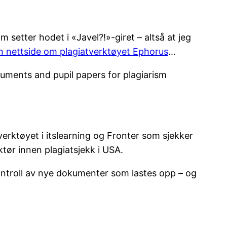
etter hodet i «Javel?!»-giret – altså at jeg
in nettside om plagiatverktøyet Ephorus
…
uments and pupil papers for plagiarism
verktøyet i itslearning og Fronter som sjekker
ktør innen plagiatsjekk i USA.
l kontroll av nye dokumenter som lastes opp – og