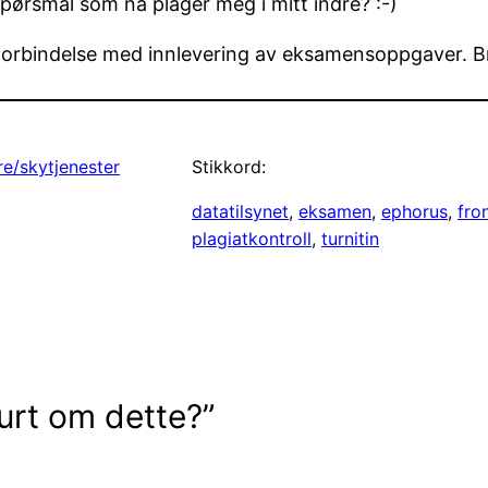
pørsmål som nå plager meg i mitt indre? :-)
 i forbindelse med innlevering av eksamensoppgaver. 
e/skytjenester
Stikkord:
datatilsynet
, 
eksamen
, 
ephorus
, 
fro
plagiatkontroll
, 
turnitin
urt om dette?”