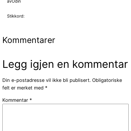
av
Odin
Stikkord:
Kommentarer
Legg igjen en kommentar
Din e-postadresse vil ikke bli publisert.
Obligatoriske
felt er merket med
*
Kommentar
*