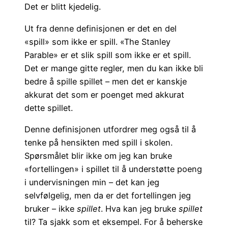
Det er blitt kjedelig.
Ut fra denne definisjonen er det en del
«spill» som ikke er spill. «The Stanley
Parable» er et slik spill som ikke er et spill.
Det er mange gitte regler, men du kan ikke bli
bedre å spille spillet – men det er kanskje
akkurat det som er poenget med akkurat
dette spillet.
Denne definisjonen utfordrer meg også til å
tenke på hensikten med spill i skolen.
Spørsmålet blir ikke om jeg kan bruke
«fortellingen» i spillet til å understøtte poeng
i undervisningen min – det kan jeg
selvfølgelig, men da er det fortellingen jeg
bruker – ikke
spillet
. Hva kan jeg bruke
spillet
til? Ta sjakk som et eksempel. For å beherske