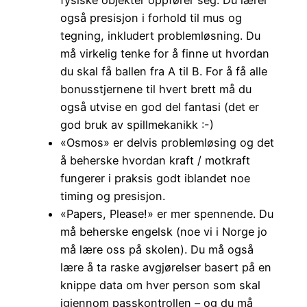
også presisjon i forhold til mus og
tegning, inkludert problemløsning. Du
må virkelig tenke for å finne ut hvordan
du skal få ballen fra A til B. For å få alle
bonusstjernene til hvert brett må du
også utvise en god del fantasi (det er
god bruk av spillmekanikk :-)
«Osmos» er delvis problemløsing og det
å beherske hvordan kraft / motkraft
fungerer i praksis godt iblandet noe
timing og presisjon.
«Papers, Please!» er mer spennende. Du
må beherske engelsk (noe vi i Norge jo
må lære oss på skolen). Du må også
lære å ta raske avgjørelser basert på en
knippe data om hver person som skal
igjennom passkontrollen – og du må