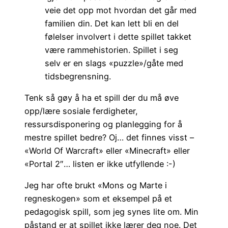
veie det opp mot hvordan det går med
familien din. Det kan lett bli en del
følelser involvert i dette spillet takket
være rammehistorien. Spillet i seg
selv er en slags «puzzle»/gåte med
tidsbegrensning.
Tenk så gøy å ha et spill der du må øve
opp/lære sosiale ferdigheter,
ressursdisponering og planlegging for å
mestre spillet bedre? Oj… det finnes visst –
«World Of Warcraft» eller «Minecraft» eller
«Portal 2″… listen er ikke utfyllende :-)
Jeg har ofte brukt «Mons og Marte i
regneskogen» som et eksempel på et
pedagogisk spill, som jeg synes lite om. Min
påstand er at spillet ikke lærer deg noe. Det