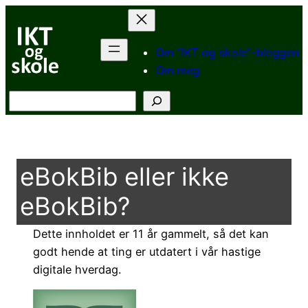
Hopp
til
innhold
Om “IKT og skole”-bloggen
Om meg
Søk
eBokBib eller ikke
eBokBib?
Dette innholdet er 11 år gammelt, så det kan
godt hende at ting er utdatert i vår hastige
digitale hverdag.