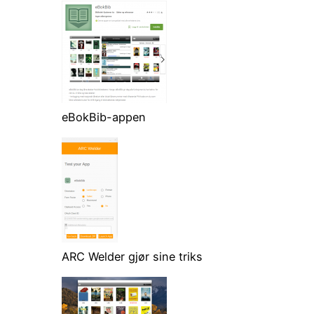
eBokBib-appen
ARC Welder gjør sine triks