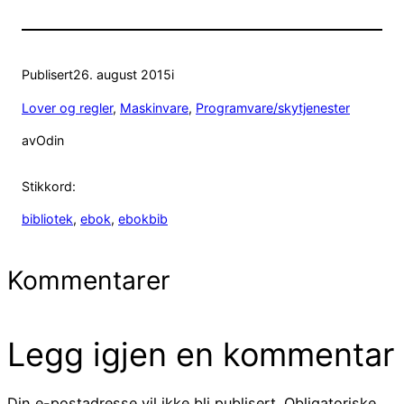
Publisert
26. august 2015
i
Lover og regler
, 
Maskinvare
, 
Programvare/skytjenester
av
Odin
Stikkord:
bibliotek
, 
ebok
, 
ebokbib
Kommentarer
Legg igjen en kommentar
Din e-postadresse vil ikke bli publisert.
Obligatoriske