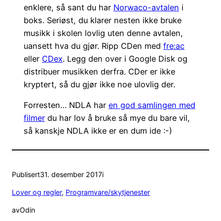
enklere, så sant du har
Norwaco-avtalen
i
boks. Seriøst, du klarer nesten ikke bruke
musikk i skolen lovlig uten denne avtalen,
uansett hva du gjør. Ripp CDen med
fre:ac
eller
CDex
. Legg den over i Google Disk og
distribuer musikken derfra. CDer er ikke
kryptert, så du gjør ikke noe ulovlig der.
Forresten… NDLA har
en god samlingen med
filmer
du har lov å bruke så mye du bare vil,
så kanskje NDLA ikke er en dum ide :-)
Publisert
31. desember 2017
i
Lover og regler
, 
Programvare/skytjenester
av
Odin