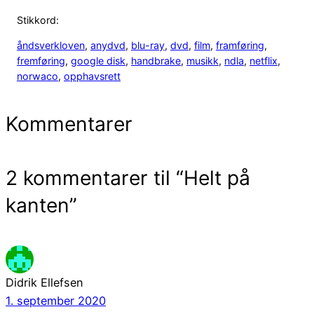
Stikkord:
åndsverkloven
, 
anydvd
, 
blu-ray
, 
dvd
, 
film
, 
framføring
, 
fremføring
, 
google disk
, 
handbrake
, 
musikk
, 
ndla
, 
netflix
, 
norwaco
, 
opphavsrett
Kommentarer
2 kommentarer til “Helt på
kanten”
Didrik Ellefsen
1. september 2020