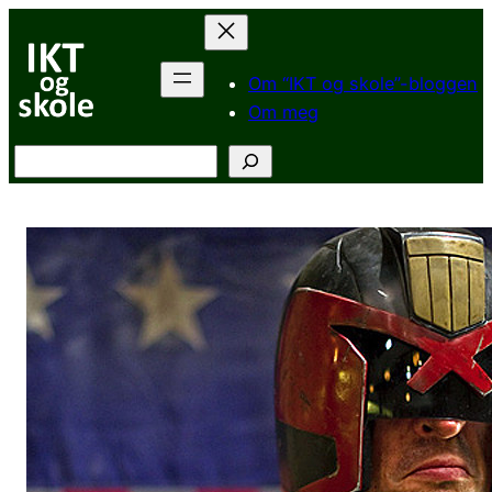
Hopp
til
innhold
Om “IKT og skole”-bloggen
Om meg
Søk