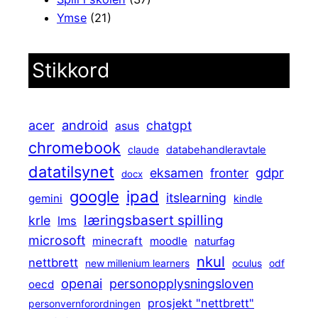
Ymse
(21)
Stikkord
android
acer
chatgpt
asus
chromebook
claude
databehandleravtale
datatilsynet
gdpr
eksamen
fronter
docx
ipad
google
itslearning
gemini
kindle
læringsbasert spilling
krle
lms
microsoft
minecraft
moodle
naturfag
nkul
nettbrett
new millenium learners
oculus
odf
openai
personopplysningsloven
oecd
prosjekt "nettbrett"
personvernforordningen