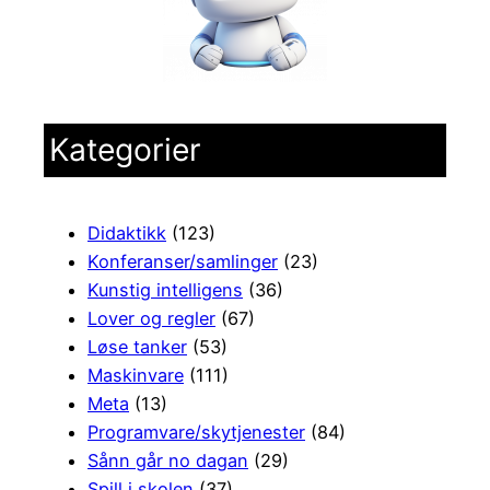
Kategorier
Didaktikk
(123)
Konferanser/samlinger
(23)
Kunstig intelligens
(36)
Lover og regler
(67)
Løse tanker
(53)
Maskinvare
(111)
Meta
(13)
Programvare/skytjenester
(84)
Sånn går no dagan
(29)
Spill i skolen
(37)