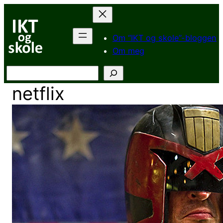
Hopp
til
innhold
Om “IKT og skole”-bloggen
Om meg
Søk
netflix