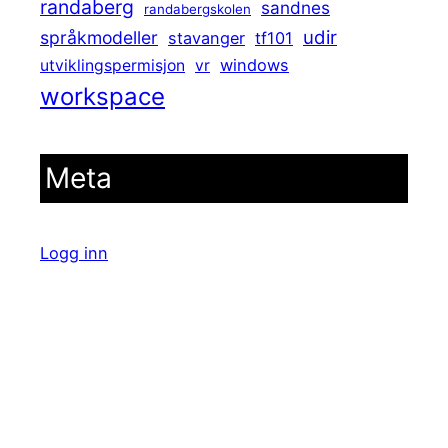
randaberg
sandnes
randabergskolen
udir
språkmodeller
stavanger
tf101
windows
utviklingspermisjon
vr
workspace
Meta
Logg inn