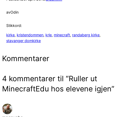
av
Odin
Stikkord:
kirke
, 
kristendommen
, 
krle
, 
minecraft
, 
randaberg kirke
, 
stavanger domkirke
Kommentarer
4 kommentarer til “Ruller ut
MinecraftEdu hos elevene igjen”