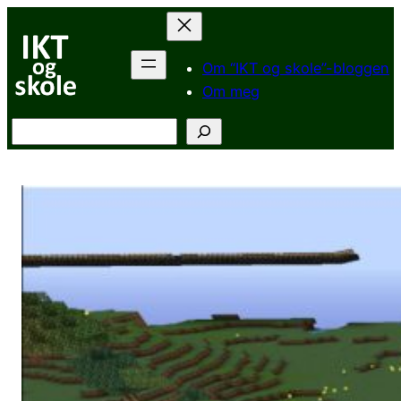
Hopp
til
innhold
Om “IKT og skole”-bloggen
Om meg
Søk