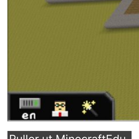
Ruller ut MinecraftEdu