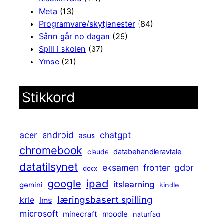
Meta
(13)
Programvare/skytjenester
(84)
Sånn går no dagan
(29)
Spill i skolen
(37)
Ymse
(21)
Stikkord
android
acer
chatgpt
asus
chromebook
claude
databehandleravtale
datatilsynet
gdpr
eksamen
fronter
docx
ipad
google
itslearning
gemini
kindle
læringsbasert spilling
krle
lms
microsoft
minecraft
moodle
naturfag