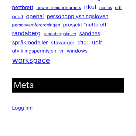
nkul
nettbrett
new millenium learners
oculus
odf
openai
personopplysningsloven
oecd
prosjekt "nettbrett"
personvernforordningen
randaberg
sandnes
randabergskolen
udir
språkmodeller
stavanger
tf101
windows
utviklingspermisjon
vr
workspace
Meta
Logg inn