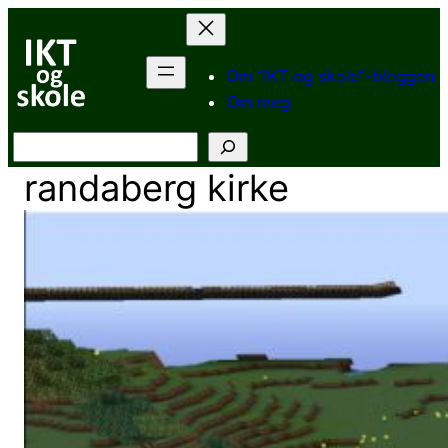
Hopp
til
innhold
Om “IKT og skole”-bloggen
Om meg
Søk
randaberg kirke