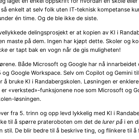
Jeg laget en enkel oppskrift for hvordan en skole el
r så enkelt at selv folk uten IT-teknisk kompetanse ku
nder én time. Og de ble ikke de siste.
 vellykkede delingsprosjekt er at kopien av KI i Rand
gen maste på dem. Ingen har kjøpt dette. Skoler og 
kke
er tapt bak en vogn når de gis muligheten!
tørene. Både Microsoft og Google har nå innarbeidet 
 og Google Workspace. Selv om Copilot og Gemini til
å bruke KI i Randabergskolen. Løsningen er enklere å
er «verksted»-funksjonene noe som Microsoft og Googl
olen-løsningen.
ver fra 5. trinn og opp levd lykkelig med KI i Randabe
linke til å spørre prateroboten om det de
lurer på
i en d
stil. De blir bedre til å beskrive ting, og flinkere til å f