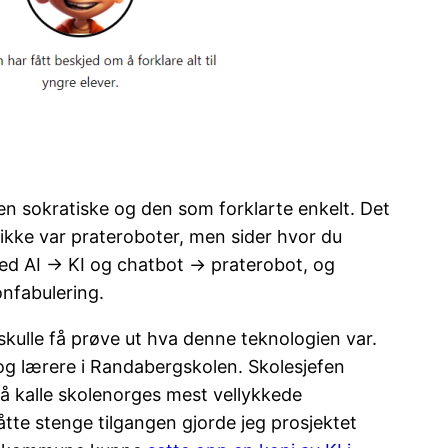
en sokratiske og den som forklarte enkelt. Det
ikke var prateroboter, men sider hvor du
 med AI → KI og chatbot → praterobot, og
onfabulering.
) skulle få prøve ut hva denne teknologien var.
og lærere i Randabergskolen. Skolesjefen
å kalle skolenorges mest vellykkede
tte stenge tilgangen gjorde jeg prosjektet