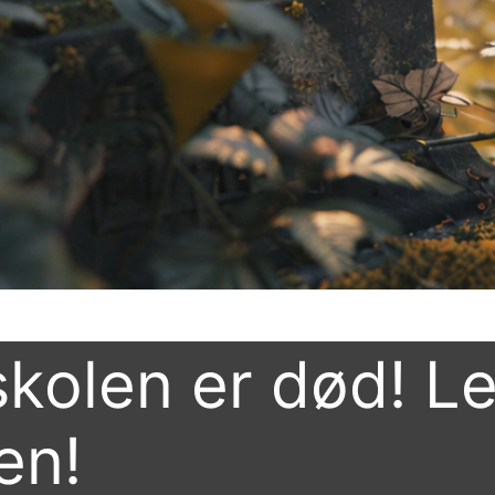
kolen er død! Le
en!