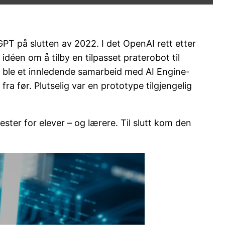
PT på slutten av 2022. I det OpenAI rett etter
déen om å tilby en tilpasset praterobot til
en ble et innledende samarbeid med AI Engine-
a før. Plutselig var en prototype tilgjengelig
ter for elever – og lærere. Til slutt kom den