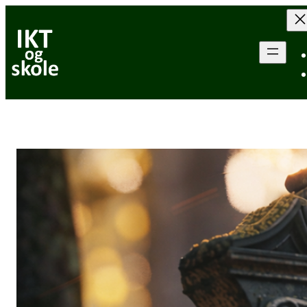
Hopp
til
innhold