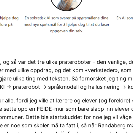
og så var det tre ulike prateroboter – den vanlige, d
oter med ulike oppdrag, og det kom «verksteder», som 
 gjøre ulike ting med teksten. Så fornorsket jeg ting
m KI → praterobot → språkmodell og hallusinering → k
 alle, fordi jeg ville at lærere og elever (og foreldre
 sette opp en FEIDE-mur som bare slapp inn elever 
mmuner. Dette ble startskuddet for noe jeg vil våge 
e er noe som skoler må ta fatt i, så når Randaberg må