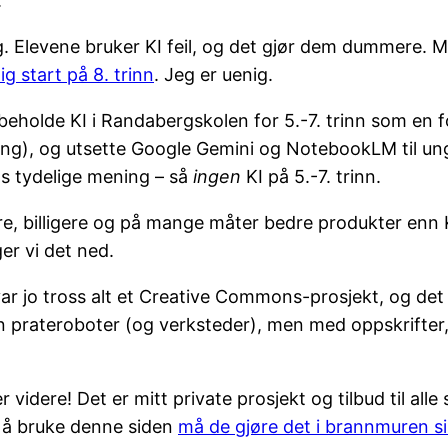
.
lig. Elevene bruker KI feil, og det gjør dem dummere. 
tig start på 8. trinn
. Jeg er uenig.
 beholde KI i Randabergskolen for 5.-7. trinn som en fo
sning), og utsette Google Gemini og NotebookLM til un
s tydelige mening – så
ingen
KI på 5.-7. trinn.
, billigere og på mange måter bedre produkter enn KI
r vi det ned.
ar jo tross alt et Creative Commons-prosjekt, og det
en prateroboter (og verksteder), men med oppskrifter,
r videre! Det er mitt private prosjekt og tilbud til all
a å bruke denne siden
må de gjøre det i brannmuren s