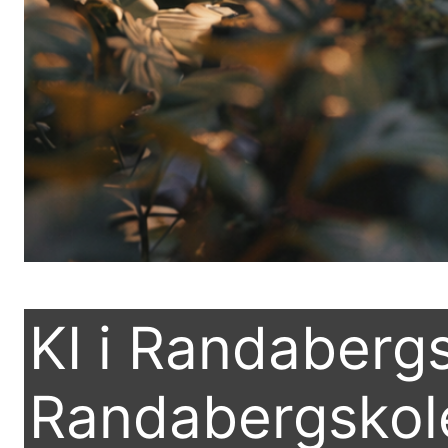
KI i Randabergs
Randabergskol