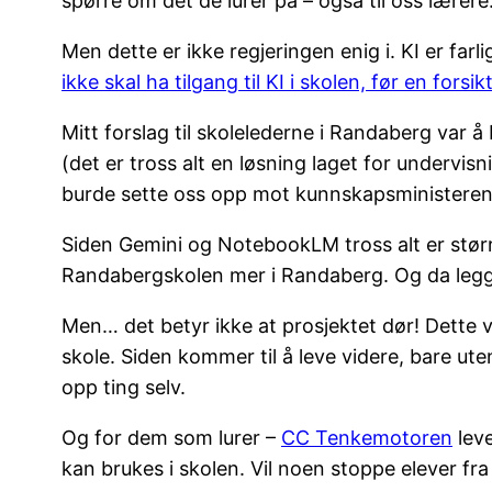
spørre om det de lurer på – også til oss lærere
Men dette er ikke regjeringen enig i. KI er far
ikke skal ha tilgang til KI i skolen, før en forsik
Mitt forslag til skolelederne i Randaberg var å
(det er tross alt en løsning laget for undervi
burde sette oss opp mot kunnskapsministeren
Siden Gemini og NotebookLM tross alt er større
Randabergskolen mer i Randaberg. Og da legge
Men… det betyr ikke at prosjektet dør! Dette v
skole. Siden kommer til å leve videre, bare ut
opp ting selv.
Og for dem som lurer –
CC Tenkemotoren
leve
kan brukes i skolen. Vil noen stoppe elever fr