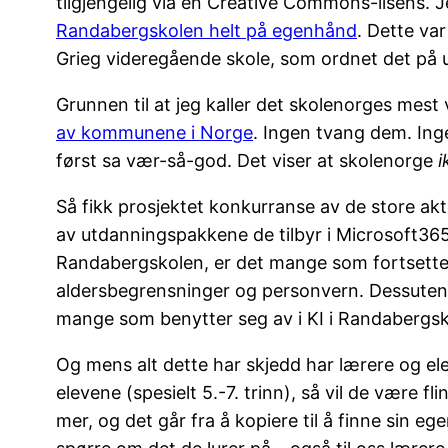
tilgjengelig via en Creative Commons-lisens. 
Randabergskolen helt på egenhånd
. Dette va
Grieg videregående skole, som ordnet det på u
Grunnen til at jeg kaller det skolenorges mest
av kommunene i Norge
. Ingen tvang dem. In
først sa vær-så-god. Det viser at skolenorge
i
Så fikk prosjektet konkurranse av de store ak
av utdanningspakkene de tilbyr i Microsoft365
Randabergskolen, er det mange som fortsetter 
aldersbegrensninger og personvern. Dessuten 
mange som benytter seg av i KI i Randabergsk
Og mens alt dette har skjedd har lærere og ele
elevene (spesielt 5.-7. trinn), så vil de være f
mer, og det går fra å kopiere til å finne sin egen 