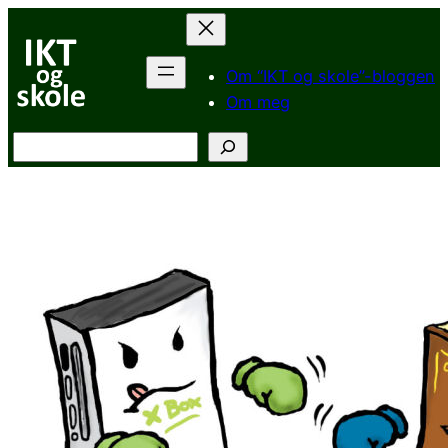
Hopp
til
innhold
Om “IKT og skole”-bloggen
Om meg
Søk