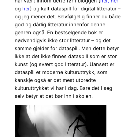
har vært innom dette før i bloggen (
her,
her
og
her
) og kalt dataspill for digital litteratur –
og jeg mener det. Selvfølgelig finner du både
god og dårlig litteratur innenfor denne
genren også. En bestselgende bok er
nødvendigvis ikke stor litteratur – og det
samme gjelder for dataspill. Men dette betyr
ikke at det ikke finnes dataspill som er stor
kunst (og svært god litteratur). Uansett er
dataspill et moderne kulturuttrykk, som
kanskje også er det mest utbredte
kulturuttrykket vi har i dag. Bare det i seg
selv betyr at det bør inn i skolen.