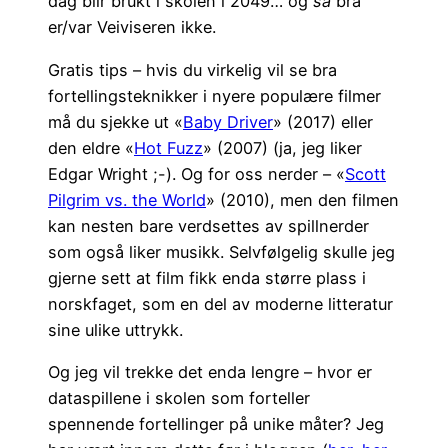
dag blir brukt i skolen i 2049… og
så
bra
er/var Veiviseren ikke.
Gratis tips – hvis du virkelig vil se bra
fortellingsteknikker i nyere populære filmer
må du sjekke ut «
Baby Driver
» (2017) eller
den eldre «
Hot Fuzz
» (2007) (ja, jeg liker
Edgar Wright ;-). Og for oss nerder – «
Scott
Pilgrim vs. the World
» (2010), men den filmen
kan nesten bare verdsettes av spillnerder
som også liker musikk. Selvfølgelig skulle jeg
gjerne sett at film fikk enda større plass i
norskfaget, som en del av moderne litteratur
sine ulike uttrykk.
Og jeg vil trekke det enda lengre – hvor er
dataspillene i skolen som forteller
spennende fortellinger på unike måter? Jeg