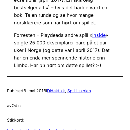
eksemplar (april 2017). En skikkelig
bestselger altså – hvis det hadde vært en
bok. Ta en runde og se hvor mange
norsklærere som har hørt om spillet.
Forresten – Playdeads andre spill «
Inside
»
solgte 25 000 eksemplarer bare på et par
uker i Norge (og dette var i april 2017). Det
har en enda mer spennende historie enn
Limbo. Har
du
hørt om dette spillet? :-)
Publisert
8. mai 2018
i
Didaktikk
, 
Spill i skolen
av
Odin
Stikkord: