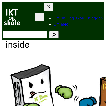
Hopp
til
innhold
Om “IKT og skole”-bloggen
Om meg
Søk
inside