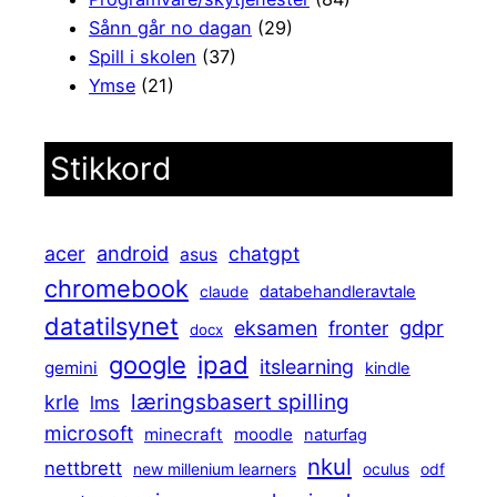
Sånn går no dagan
(29)
Spill i skolen
(37)
Ymse
(21)
Stikkord
android
acer
chatgpt
asus
chromebook
claude
databehandleravtale
datatilsynet
gdpr
eksamen
fronter
docx
ipad
google
itslearning
gemini
kindle
læringsbasert spilling
krle
lms
microsoft
minecraft
moodle
naturfag
nkul
nettbrett
new millenium learners
oculus
odf