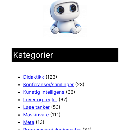
Kategorier
Didaktikk
(123)
Konferanser/samlinger
(23)
Kunstig intelligens
(36)
Lover og regler
(67)
Løse tanker
(53)
Maskinvare
(111)
Meta
(13)
Programvare/skytjenester
(84)