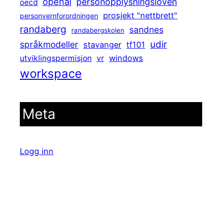
openai
personopplysningsloven
oecd
prosjekt "nettbrett"
personvernforordningen
randaberg
sandnes
randabergskolen
udir
språkmodeller
stavanger
tf101
windows
utviklingspermisjon
vr
workspace
Meta
Logg inn