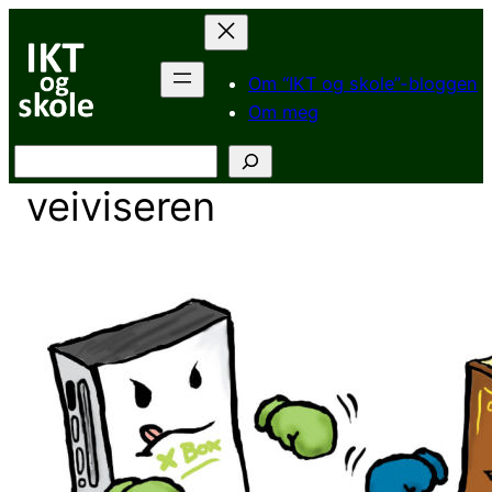
Hopp
til
innhold
Om “IKT og skole”-bloggen
Om meg
Søk
veiviseren