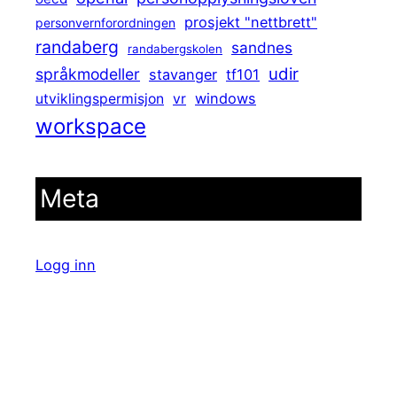
prosjekt "nettbrett"
personvernforordningen
randaberg
sandnes
randabergskolen
udir
språkmodeller
stavanger
tf101
windows
utviklingspermisjon
vr
workspace
Meta
Logg inn