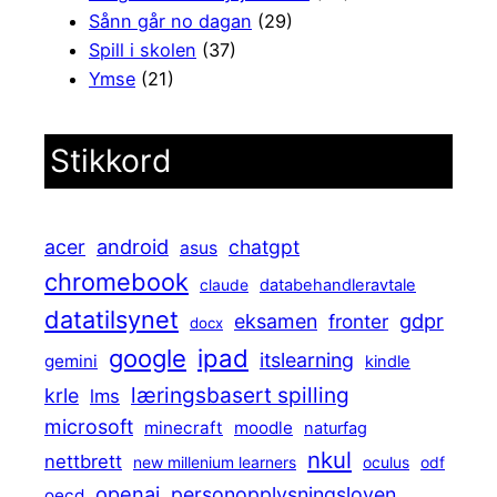
Sånn går no dagan
(29)
Spill i skolen
(37)
Ymse
(21)
Stikkord
android
acer
chatgpt
asus
chromebook
claude
databehandleravtale
datatilsynet
gdpr
eksamen
fronter
docx
ipad
google
itslearning
gemini
kindle
læringsbasert spilling
krle
lms
microsoft
minecraft
moodle
naturfag
nkul
nettbrett
new millenium learners
oculus
odf
openai
personopplysningsloven
oecd