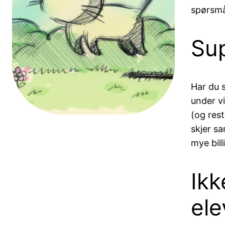
spørsmå
Sup
Har du s
under v
(og rest
skjer sa
mye bil
Ikk
ele