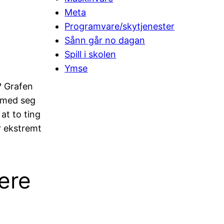
Meta
Programvare/skytjenester
g
Sånn går no dagan
Spill i skolen
Ymse
? Grafen
å med seg
 at to ting
ir ekstremt
dere