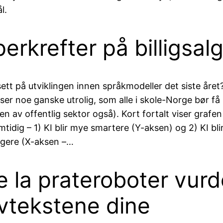
l.
erkrefter på billigsal
ett på utviklingen innen språkmodeller det siste året
iser noe ganske utrolig, som alle i skole-Norge bør f
en av offentlig sektor også). Kort fortalt viser grafen
mtidig – 1) KI blir mye smartere (Y-aksen) og 2) KI bl
ligere (X-aksen –…
e la prateroboter vur
vtekstene dine