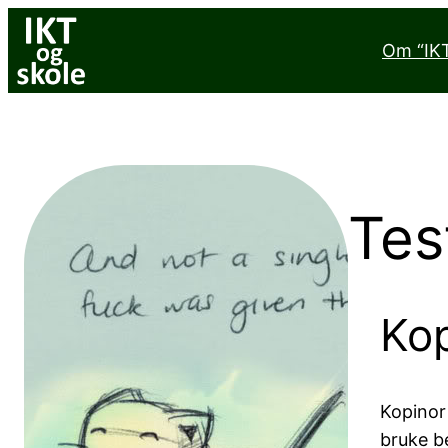
Hopp
til
Om “IKT
innhold
Tes
Kop
Kopinor
bruke be