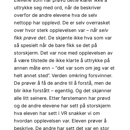
Elevene som har prøvd dette klarer ikke å
uttrykke seg med ord, når de beskriver
overfor de andre elevene hva de selv
nettopp har opplevd. De er selv overrasket
over hvor sterk opplevelsen var –
når selv
fikk prøve det
. De skjønte ikke hva som var
så spesielt når de bare fikk se det på
storskjerm. Det var noe med opplevelsen av
å være tilstede de ikke klarte å uttrykke på
annen måte enn – “det var som om jeg var et
helt annet sted”. Verden omkring forsvinner.
De prøver å få de andre til å forstå, men de
blir ikke forstått – egentlig. Og det skjønner
alle litt seinere. Etter førstemann har prøvd
og de andre elevene har sett på storskjerm
hva eleven har sett i VR snakker vi om
hvordan opplevelsen var. Eleven prøver å
beskrive. De andre har sett det var en stor