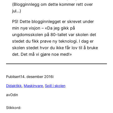
(Blogginnlegg om dette kommer rett over
jul…)
PS! Dette blogginnlegget er skrevet under
min nye visjon – «Da jeg gikk på
ungdomsskolen på 80-tallet var skolen det
stedet du fikk prøve ny teknologi. I dag er
skolen stedet hvor du ikke får lov til å bruke
det. Det må vi gjøre noe med!»
Publisert
14. desember 2016
i
Didaktikk
, 
Maskinvare
, 
Spill i skolen
av
Odin
Stikkord: