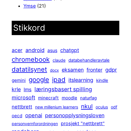
Ymse
(21)
Stikkord
android
acer
chatgpt
asus
chromebook
claude
databehandleravtale
datatilsynet
gdpr
eksamen
fronter
docx
ipad
google
itslearning
gemini
kindle
læringsbasert spilling
krle
lms
microsoft
minecraft
moodle
naturfag
nkul
nettbrett
new millenium learners
oculus
odf
openai
personopplysningsloven
oecd
prosjekt "nettbrett"
personvernforordningen