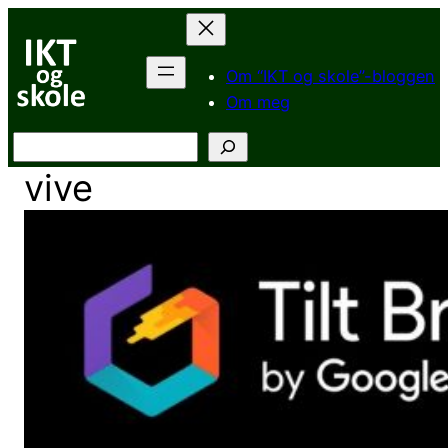
Hopp
til
innhold
Om “IKT og skole”-bloggen
Om meg
Søk
vive