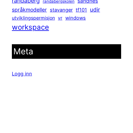
randaberg
sandnes
randabergskolen
udir
språkmodeller
stavanger
tf101
windows
utviklingspermisjon
vr
workspace
Meta
Logg inn