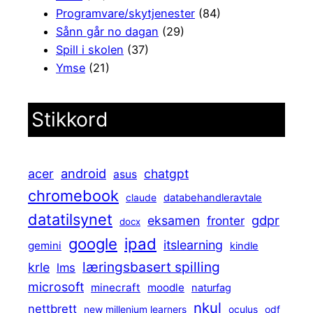
Programvare/skytjenester
(84)
Sånn går no dagan
(29)
Spill i skolen
(37)
Ymse
(21)
Stikkord
android
acer
chatgpt
asus
chromebook
claude
databehandleravtale
datatilsynet
gdpr
eksamen
fronter
docx
ipad
google
itslearning
gemini
kindle
læringsbasert spilling
krle
lms
microsoft
minecraft
moodle
naturfag
nkul
nettbrett
new millenium learners
oculus
odf