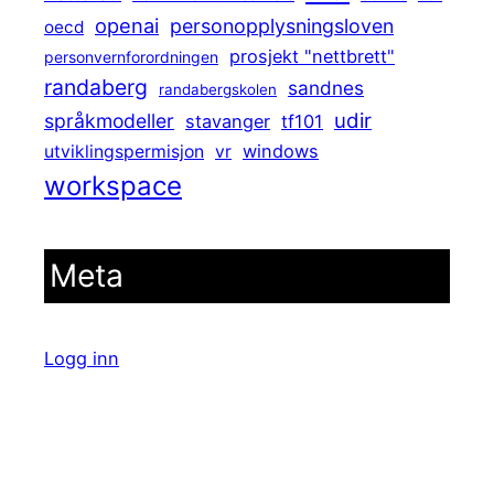
openai
personopplysningsloven
oecd
prosjekt "nettbrett"
personvernforordningen
randaberg
sandnes
randabergskolen
udir
språkmodeller
stavanger
tf101
windows
utviklingspermisjon
vr
workspace
Meta
Logg inn