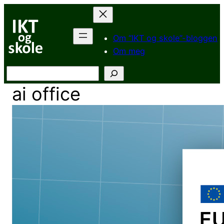
Hopp
til
innhold
Om “IKT og skole”-bloggen
Om meg
Søk
ai office