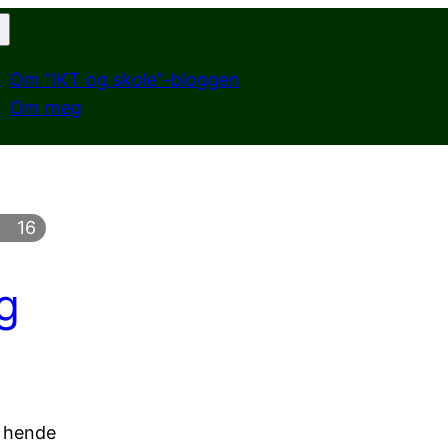
Om “IKT og skole”-bloggen
Om meg
16
g
t hende