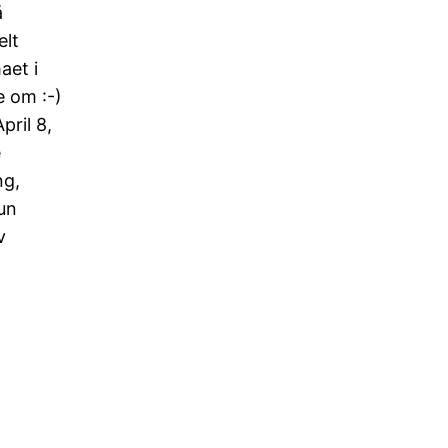
å
elt
aet i
e om :-)
ril 8,
e
ng,
un
v