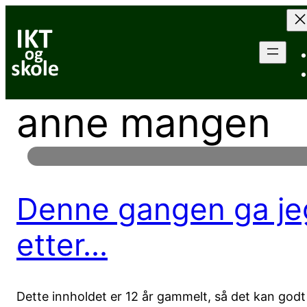
Hopp
til
innhold
anne mangen
Denne gangen ga je
etter…
Dette innholdet er 12 år gammelt, så det kan god