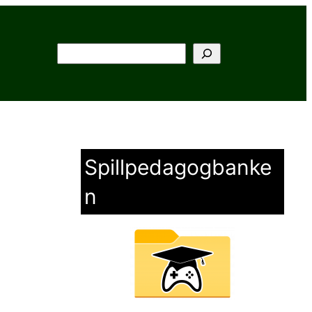
Søk
Spillpedagogbanke
n