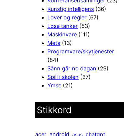
Konferanser/samlinger
(23)
Kunstig intelligens
(36)
Lover og regler
(67)
Løse tanker
(53)
Maskinvare
(111)
Meta
(13)
Programvare/skytjenester
(84)
Sånn går no dagan
(29)
Spill i skolen
(37)
Ymse
(21)
Stikkord
android
acer
chatgpt
asus