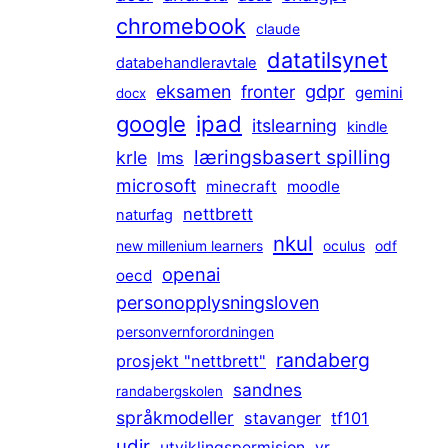
chromebook
claude
datatilsynet
databehandleravtale
gdpr
eksamen
fronter
gemini
docx
ipad
google
itslearning
kindle
læringsbasert spilling
krle
lms
microsoft
minecraft
moodle
nettbrett
naturfag
nkul
new millenium learners
oculus
odf
openai
oecd
personopplysningsloven
personvernforordningen
randaberg
prosjekt "nettbrett"
sandnes
randabergskolen
språkmodeller
stavanger
tf101
udir
utviklingspermisjon
vr