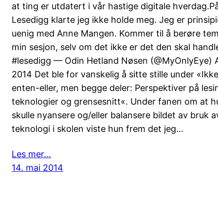
at ting er utdatert i vår hastige digitale hverdag.P
Lesedigg klarte jeg ikke holde meg. Jeg er prinsipi
uenig med Anne Mangen. Kommer til å berøre tem
min sesjon, selv om det ikke er det den skal handl
#lesedigg — Odin Hetland Nøsen (@MyOnlyEye) Ap
2014 Det ble for vanskelig å sitte stille under «Ikk
enten-eller, men begge deler: Perspektiver på lesi
teknologier og grensesnitt«. Under fanen om at h
skulle nyansere og/eller balansere bildet av bruk a
teknologi i skolen viste hun frem det jeg…
Les mer…
14. mai 2014