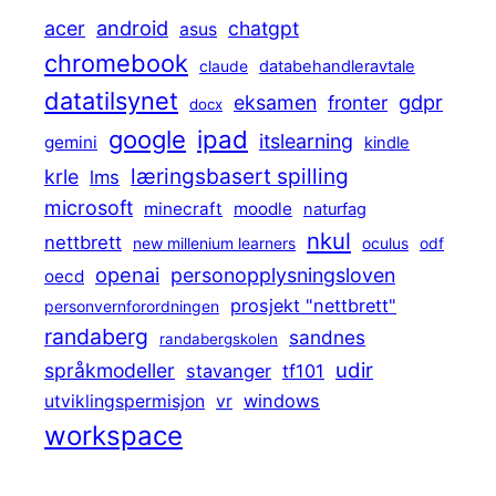
android
acer
chatgpt
asus
chromebook
claude
databehandleravtale
datatilsynet
gdpr
eksamen
fronter
docx
ipad
google
itslearning
gemini
kindle
læringsbasert spilling
krle
lms
microsoft
minecraft
moodle
naturfag
nkul
nettbrett
new millenium learners
oculus
odf
openai
personopplysningsloven
oecd
prosjekt "nettbrett"
personvernforordningen
randaberg
sandnes
randabergskolen
udir
språkmodeller
stavanger
tf101
windows
utviklingspermisjon
vr
workspace