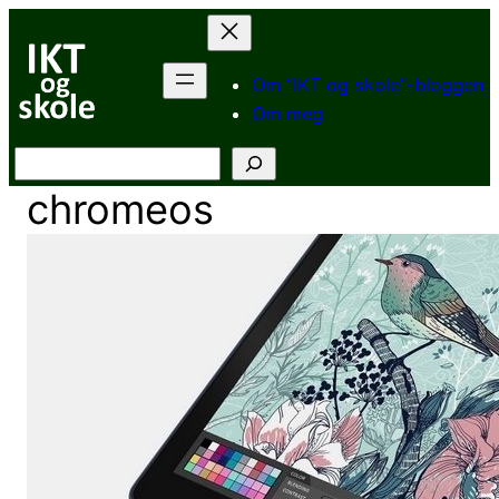
Hopp
til
innhold
Om “IKT og skole”-bloggen
Om meg
Søk
chromeos