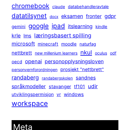
chromebook
claude
databehandleravtale
datatilsynet
gdpr
eksamen
fronter
docx
ipad
google
itslearning
gemini
kindle
læringsbasert spilling
krle
lms
microsoft
minecraft
moodle
naturfag
nkul
nettbrett
new millenium learners
oculus
odf
openai
personopplysningsloven
oecd
prosjekt "nettbrett"
personvernforordningen
randaberg
sandnes
randabergskolen
udir
språkmodeller
stavanger
tf101
windows
utviklingspermisjon
vr
workspace
Meta