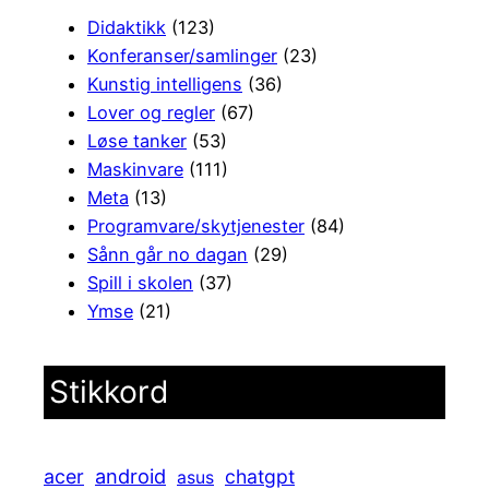
Didaktikk
(123)
Konferanser/samlinger
(23)
Kunstig intelligens
(36)
Lover og regler
(67)
Løse tanker
(53)
Maskinvare
(111)
Meta
(13)
Programvare/skytjenester
(84)
Sånn går no dagan
(29)
Spill i skolen
(37)
Ymse
(21)
Stikkord
android
acer
chatgpt
asus