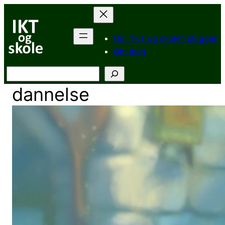
Hopp
til
innhold
Om “IKT og skole”-bloggen
Om meg
Søk
dannelse