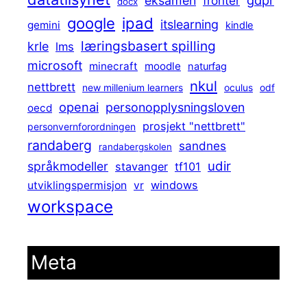
eksamen
fronter
docx
ipad
google
itslearning
gemini
kindle
læringsbasert spilling
krle
lms
microsoft
minecraft
moodle
naturfag
nkul
nettbrett
new millenium learners
oculus
odf
openai
personopplysningsloven
oecd
prosjekt "nettbrett"
personvernforordningen
randaberg
sandnes
randabergskolen
udir
språkmodeller
stavanger
tf101
windows
utviklingspermisjon
vr
workspace
Meta