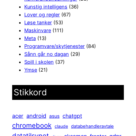
Kunstig intelligens
(36)
Lover og regler
(67)
Løse tanker
(53)
Maskinvare
(111)
Meta
(13)
Programvare/skytjenester
(84)
Sånn går no dagan
(29)
Spill i skolen
(37)
Ymse
(21)
Stikkord
android
acer
chatgpt
asus
chromebook
claude
databehandleravtale
datatilsynet
gdpr