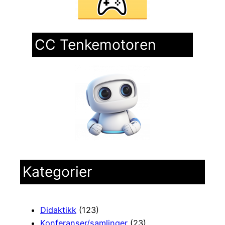
CC Tenkemotoren
Kategorier
Didaktikk
(123)
Konferanser/samlinger
(23)