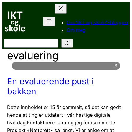
Hopp
til
innhold
Om “IKT og skole”-bloggen
Om meg
Søk
evaluering
3
En evaluerende pust i
bakken
Dette innholdet er 15 år gammelt, så det kan godt
hende at ting er utdatert i vår hastige digitale
hverdag.Kontaktlærer Jon og jeg oppsummerte
Prosjekt «Nettbrett» så langt. Vi er enige om at