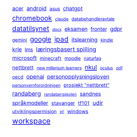
android
acer
chatgpt
asus
chromebook
claude
databehandleravtale
datatilsynet
gdpr
eksamen
fronter
docx
ipad
google
itslearning
gemini
kindle
læringsbasert spilling
krle
lms
microsoft
minecraft
moodle
naturfag
nkul
nettbrett
new millenium learners
oculus
odf
openai
personopplysningsloven
oecd
prosjekt "nettbrett"
personvernforordningen
randaberg
sandnes
randabergskolen
udir
språkmodeller
stavanger
tf101
windows
utviklingspermisjon
vr
workspace