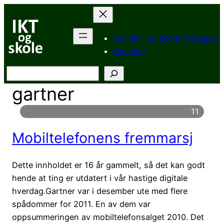
Hopp
til
innhold
Om “IKT og skole”-bloggen
Om meg
Søk
gartner
11
Mobiltelefonens fremmarsj
Dette innholdet er 16 år gammelt, så det kan godt
hende at ting er utdatert i vår hastige digitale
hverdag.Gartner var i desember ute med flere
spådommer for 2011. En av dem var
oppsummeringen av mobiltelefonsalget 2010. Det