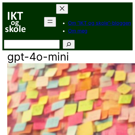
Hopp
til
innhold
Om “IKT og skole”-bloggen
Om meg
Søk
gpt-4o-mini