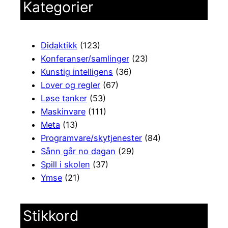
Kategorier
Didaktikk
(123)
Konferanser/samlinger
(23)
Kunstig intelligens
(36)
Lover og regler
(67)
Løse tanker
(53)
Maskinvare
(111)
Meta
(13)
Programvare/skytjenester
(84)
Sånn går no dagan
(29)
Spill i skolen
(37)
Ymse
(21)
Stikkord