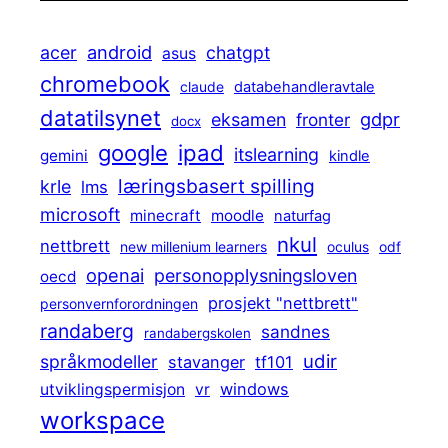
android
acer
chatgpt
asus
chromebook
claude
databehandleravtale
datatilsynet
gdpr
eksamen
fronter
docx
ipad
google
itslearning
gemini
kindle
læringsbasert spilling
krle
lms
microsoft
minecraft
moodle
naturfag
nkul
nettbrett
new millenium learners
oculus
odf
openai
personopplysningsloven
oecd
prosjekt "nettbrett"
personvernforordningen
randaberg
sandnes
randabergskolen
udir
språkmodeller
stavanger
tf101
windows
utviklingspermisjon
vr
workspace