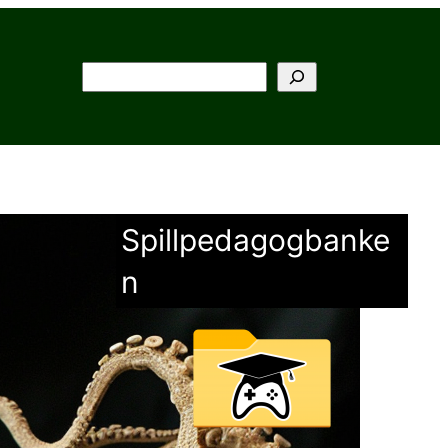
Søk
Spillpedagogbanke
n