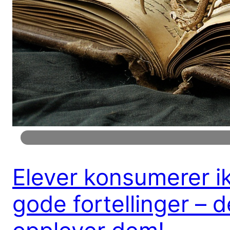
Elever konsumerer i
gode fortellinger – d