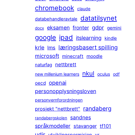
chromebook
claude
datatilsynet
databehandleravtale
gdpr
eksamen
fronter
gemini
docx
ipad
google
itslearning
kindle
læringsbasert spilling
krle
lms
microsoft
minecraft
moodle
nettbrett
naturfag
nkul
new millenium learners
oculus
odf
openai
oecd
personopplysningsloven
personvernforordningen
randaberg
prosjekt "nettbrett"
sandnes
randabergskolen
språkmodeller
stavanger
tf101
udir
utviklingspermisjon
vr