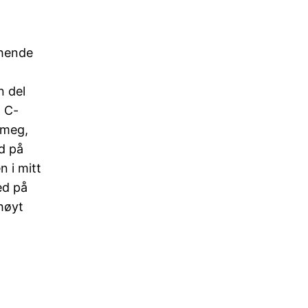
 hende
n del
n C-
 meg,
d på
 i mitt
ed på
høyt