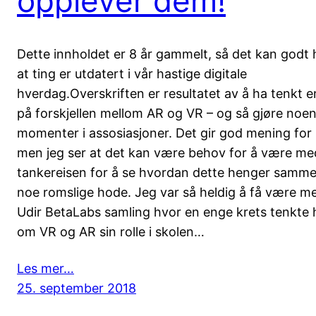
opplever dem!
Dette innholdet er 8 år gammelt, så det kan godt
at ting er utdatert i vår hastige digitale
hverdag.Overskriften er resultatet av å ha tenkt e
på forskjellen mellom AR og VR – og så gjøre noe
momenter i assosiasjoner. Det gir god mening for
men jeg ser at det kan være behov for å være me
tankereisen for å se hvordan dette henger sammen
noe romslige hode. Jeg var så heldig å få være m
Udir BetaLabs samling hvor en enge krets tenkte 
om VR og AR sin rolle i skolen…
Les mer…
25. september 2018