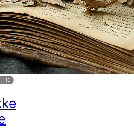
13
kke
e