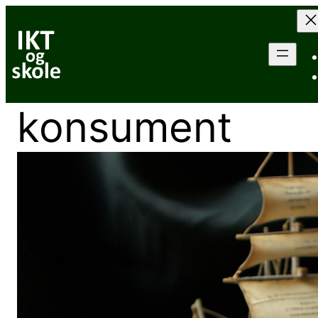
Hopp
til
innhold
konsument