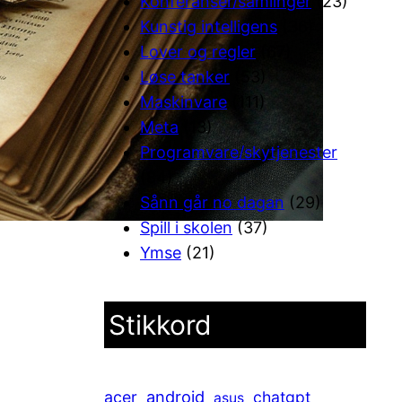
Konferanser/samlinger
(23)
Kunstig intelligens
(36)
Lover og regler
(67)
Løse tanker
(53)
Maskinvare
(111)
Meta
(13)
Programvare/skytjenester
(84)
Sånn går no dagan
(29)
Spill i skolen
(37)
Ymse
(21)
Stikkord
android
acer
chatgpt
asus