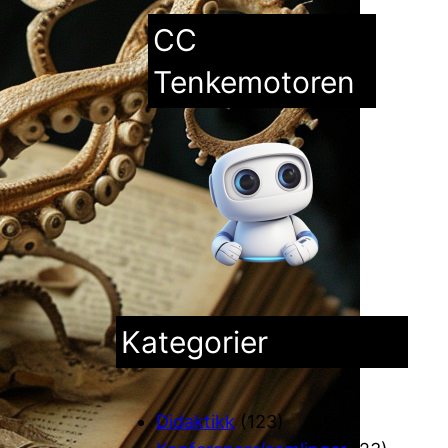
CC
Tenkemotoren
Kategorier
Didaktikk
(123)